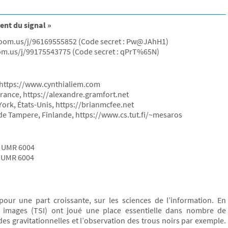
ent du signal »
s.zoom.us/j/96169555852 (Code secret : Pw@JAhH1)
zoom.us/j/99175543775 (Code secret : qPrT%65N)
, https://www.cynthialiem.com
France, https://alexandre.gramfort.net
York, États-Unis, https://brianmcfee.net
é de Tampere, Finlande, https://www.cs.tut.fi/~mesaros
, UMR 6004
, UMR 6004
pour une part croissante, sur les sciences de l’information. En
des images (TSI) ont joué une place essentielle dans nombre de
es gravitationnelles et l’observation des trous noirs par exemple.