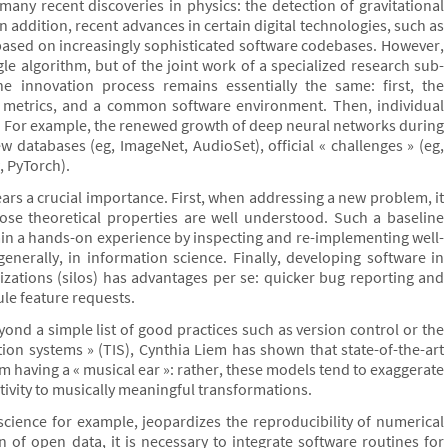
 many recent discoveries in physics: the detection of gravitational
n addition, recent advances in certain digital technologies, such as
based on increasingly sophisticated software codebases. However,
ngle algorithm, but of the joint work of a specialized research sub-
e innovation process remains essentially the same: first, the
metrics, and a common software environment. Then, individual
t. For example, the renewed growth of deep neural networks during
databases (eg, ImageNet, AudioSet), official « challenges » (eg,
, PyTorch).
bears a crucial importance. First, when addressing a new problem, it
se theoretical properties are well understood. Such a baseline
ain a hands-on experience by inspecting and re-implementing well-
nerally, in information science. Finally, developing software in
zations (silos) has advantages per se: quicker bug reporting and
le feature requests.
ond a simple list of good practices such as version control or the
tion systems » (TIS), Cynthia Liem has shown that state-of-the-art
om having a « musical ear »: rather, these models tend to exaggerate
tivity to musically meaningful transformations.
oscience for example, jeopardizes the reproducibility of numerical
 of open data, it is necessary to integrate software routines for