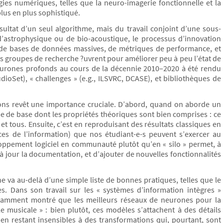
gies numériques, telles que la neuro-imagerie fonctionnelle et la
plus en plus sophistiqué.
sultat d’un seul algorithme, mais du travail conjoint d’une sous-
d’astrophysique ou de bio-acoustique, le processus d’innovation
de bases de données massives, de métriques de performance, et
s groupes de recherche ?uvrent pour améliorer peu à peu l’état de
neurones profonds au cours de la décennie 2010–2020 à été rendu
dioSet), « challenges » (e.g., ILSVRC, DCASE), et bibliothèques de
ions revêt une importance cruciale. D’abord, quand on aborde un
me de base dont les propriétés théoriques sont bien comprises : ce
et tous. Ensuite, c’est en reproduisant des résultats classiques en
ces de l’information) que nos étudiant-e-s peuvent s’exercer au
loppement logiciel en communauté plutôt qu’en « silo » permet, à
r à jour la documentation, et d’ajouter de nouvelles fonctionnalités
e va au-delà d’une simple liste de bonnes pratiques, telles que le
es. Dans son travail sur les « systèmes d’information intègres »
tamment montré que les meilleurs réseaux de neurones pour la
le musicale » : bien plutôt, ces modèles s’attachent à des détails
en restant insensibles à des transformations qui, pourtant, sont