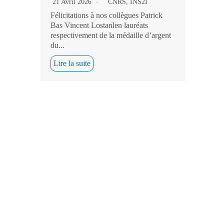
21 Avril 2026
CNRS
,
INS2I
Félicitations à nos collègues Patrick
Bas Vincent Lostanlen lauréats
respectivement de la médaille d’argent
du...
Lire la suite