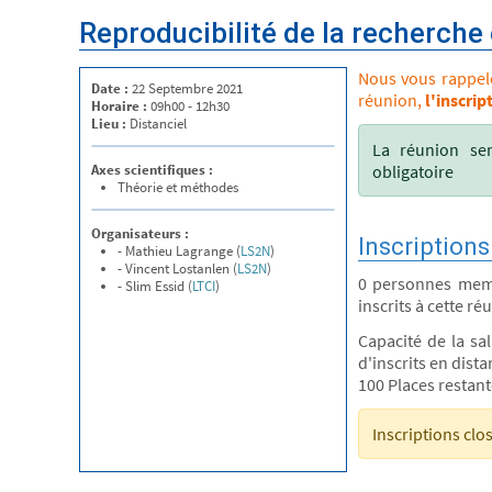
Reproducibilité de la recherche
Nous vous rappelon
Date :
22 Septembre 2021
réunion,
l'inscrip
Horaire :
09h00 - 12h30
Lieu :
Distanciel
La réunion ser
Axes scientifiques :
obligatoire
Théorie et méthodes
Organisateurs :
Inscriptions
- Mathieu Lagrange (
LS2N
)
- Vincent Lostanlen (
LS2N
)
0 personnes mem
- Slim Essid (
LTCI
)
inscrits à cette ré
Capacité de la sa
d'inscrits en distan
100 Places restan
Inscriptions clo