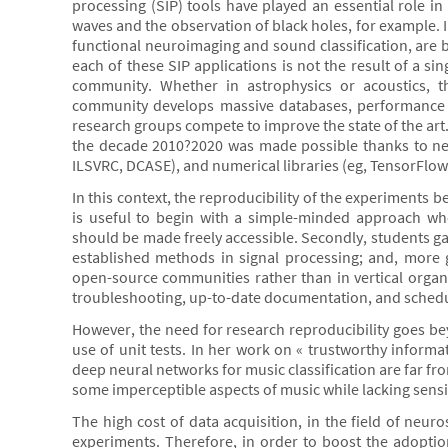
processing (SIP) tools have played an essential role in
waves and the observation of black holes, for example. I
functional neuroimaging and sound classification, are 
each of these SIP applications is not the result of a si
community. Whether in astrophysics or acoustics, th
community develops massive databases, performance 
research groups compete to improve the state of the ar
the decade 2010?2020 was made possible thanks to new 
ILSVRC, DCASE), and numerical libraries (eg, TensorFlow
In this context, the reproducibility of the experiments 
is useful to begin with a simple-minded approach who
should be made freely accessible. Secondly, students g
established methods in signal processing; and, more ge
open-source communities rather than in vertical organi
troubleshooting, up-to-date documentation, and schedu
However, the need for research reproducibility goes bey
use of unit tests. In her work on « trustworthy informa
deep neural networks for music classification are far fr
some imperceptible aspects of music while lacking sensi
The high cost of data acquisition, in the field of neur
experiments. Therefore, in order to boost the adoption