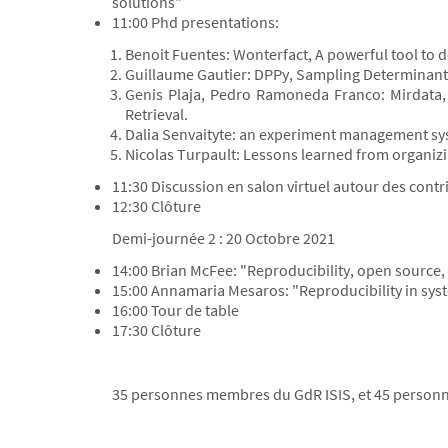
solutions"
11:00 Phd presentations:
Benoit Fuentes: Wonterfact, A powerful tool to d
Guillaume Gautier: DPPy, Sampling Determinanta
Genis Plaja, Pedro Ramoneda Franco: Mirdata, 
Retrieval.
Dalia Senvaityte: an experiment management sys
Nicolas Turpault: Lessons learned from organiz
11:30 Discussion en salon virtuel autour des cont
12:30 Clôture
Demi-journée 2 : 20 Octobre 2021
14:00 Brian McFee: "Reproducibility, open source,
15:00 Annamaria Mesaros: "Reproducibility in sys
16:00 Tour de table
17:30 Clôture
35 personnes membres du GdR ISIS, et 45 personne