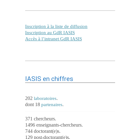
Inscription à la liste de diffusion
Inscription au GdR IASIS
Accès à l’intranet GdR IASIS
IASIS en chiffres
202
.
laboratoires
dont 18
.
partenaires
371 chercheurs.
1496 enseignants-chercheurs.
744 doctorant(e)s.
129 post-doctorant(e)s.