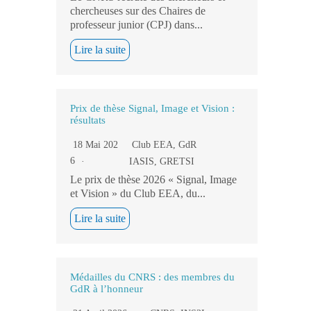
chercheuses sur des Chaires de
professeur junior (CPJ) dans...
Lire la suite
Prix de thèse Signal, Image et Vision :
résultats
18 Mai 202
Club EEA
,
GdR
6
IASIS
,
GRETSI
Le prix de thèse 2026 « Signal, Image
et Vision » du Club EEA, du...
Lire la suite
Médailles du CNRS : des membres du
GdR à l’honneur