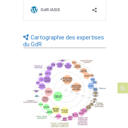
Cartographie des expertises
du GdR
Expertises du GdR - cartographie par Axes
- 19/09/2025