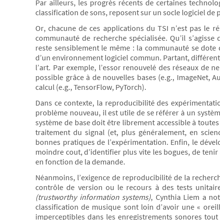
Par ailleurs, les progrès récents de certaines technolo
classification de sons, reposent sur un socle logiciel de 
Or, chacune de ces applications du TSI n’est pas le ré
communauté de recherche spécialisée. Qu’il s’agisse 
reste sensiblement le même : la communauté se dote 
d’un environnement logiciel commun. Partant, différent
l’art. Par exemple, l’essor renouvelé des réseaux de 
possible grâce à de nouvelles bases (e.g., ImageNet, Au
calcul (e.g., TensorFlow, PyTorch).
Dans ce contexte, la reproducibilité des expérimentat
problème nouveau, il est utile de se référer à un systè
système de base doit être librement accessible à toutes 
traitement du signal (et, plus généralement, en scien
bonnes pratiques de l’expérimentation. Enfin, le déve
moindre cout, d’identifier plus vite les bogues, de teni
en fonction de la demande.
Néanmoins, l’exigence de reproducibilité de la recherch
contrôle de version ou le recours à des tests unitair
(trustworthy information systems)
, Cynthia Liem a no
classification de musique sont loin d’avoir une « oreil
imperceptibles dans les enregistrements sonores tout 