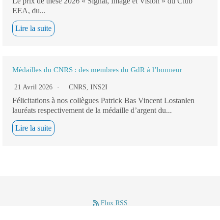
Le prix de thèse 2026 « Signal, Image et Vision » du Club
EEA, du...
Lire la suite
Médailles du CNRS : des membres du GdR à l’honneur
21 Avril 2026
CNRS
,
INS2I
Félicitations à nos collègues Patrick Bas Vincent Lostanlen
lauréats respectivement de la médaille d’argent du...
Lire la suite
Flux RSS