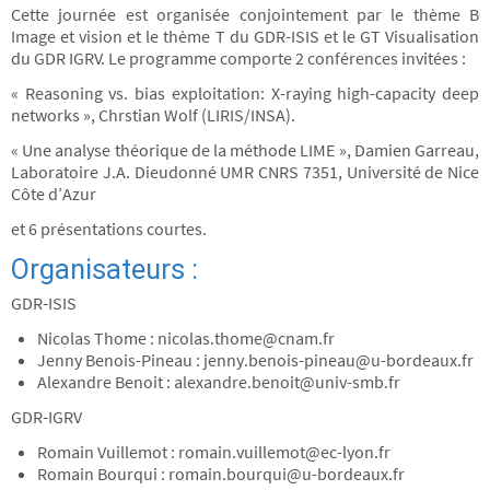
Cette journée est organisée conjointement par le thème B
Image et vision et le thème T du GDR-ISIS et le GT Visualisation
du GDR IGRV. Le programme comporte 2 conférences invitées :
« Reasoning vs. bias exploitation: X-raying high-capacity deep
networks », Chrstian Wolf (LIRIS/INSA).
« Une analyse théorique de la méthode LIME », Damien Garreau,
Laboratoire J.A. Dieudonné UMR CNRS 7351, Université de Nice
Côte d’Azur
et 6 présentations courtes.
Organisateurs :
GDR-ISIS
Nicolas Thome : nicolas.thome@cnam.fr
Jenny Benois-Pineau : jenny.benois-pineau@u-bordeaux.fr
Alexandre Benoit : alexandre.benoit@univ-smb.fr
GDR-IGRV
Romain Vuillemot : romain.vuillemot@ec-lyon.fr
Romain Bourqui : romain.bourqui@u-bordeaux.fr