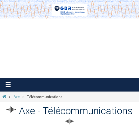
Passer
vers
le
contenu
Home
Axe
Télécommunications
Axe - Télécommunications