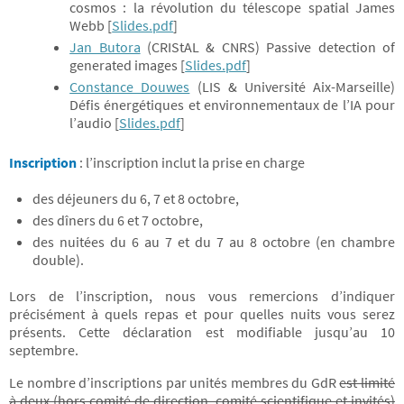
cosmos : la révolution du télescope spatial James
Webb [
Slides.pdf
]
Jan Butora
(CRIStAL & CNRS) Passive detection of
generated images [
Slides.pdf
]
Constance Douwes
(LIS & Université Aix-Marseille)
Défis énergétiques et environnementaux de l’IA pour
l’audio [
Slides.pdf
]
Inscription
: l’inscription inclut la prise en charge
des déjeuners du 6, 7 et 8 octobre,
des dîners du 6 et 7 octobre,
des nuitées du 6 au 7 et du 7 au 8 octobre (en chambre
double).
Lors de l’inscription, nous vous remercions d’indiquer
précisément à quels repas et pour quelles nuits vous serez
présents. Cette déclaration est modifiable jusqu’au 10
septembre.
Le nombre d’inscriptions par unités membres du GdR
est limité
à deux (hors comité de direction, comité scientifique et invités)