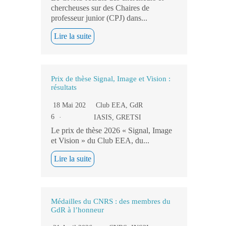
chercheuses sur des Chaires de
professeur junior (CPJ) dans...
Lire la suite
Prix de thèse Signal, Image et Vision :
résultats
18 Mai 202
Club EEA
,
GdR
6
IASIS
,
GRETSI
Le prix de thèse 2026 « Signal, Image
et Vision » du Club EEA, du...
Lire la suite
Médailles du CNRS : des membres du
GdR à l’honneur