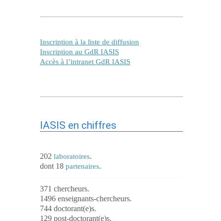
Inscription à la liste de diffusion
Inscription au GdR IASIS
Accès à l’intranet GdR IASIS
IASIS en chiffres
202
.
laboratoires
dont 18
.
partenaires
371 chercheurs.
1496 enseignants-chercheurs.
744 doctorant(e)s.
129 post-doctorant(e)s.