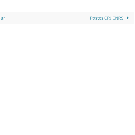
eur
Postes CPJ CNRS