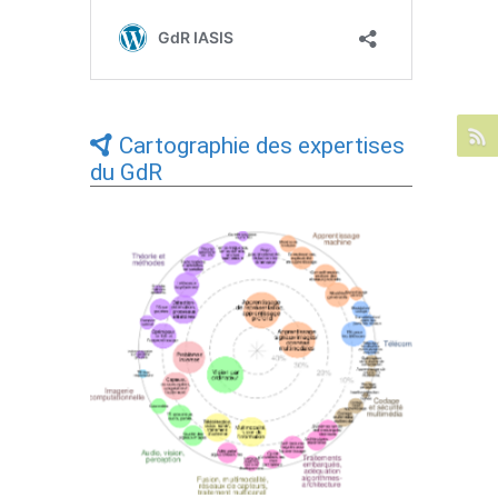
Cartographie des expertises
du GdR
Expertises du GdR - cartographie par Axes
- 19/09/2025