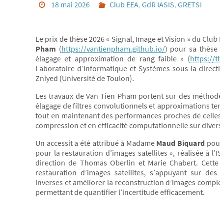
18 mai 2026
Club EEA
,
GdR IASIS
,
GRETSI
Le prix de thèse 2026 « Signal, Image et Vision » du Clu
Pham
(
https://vantienpham.github.io/
) pour sa thèse
élagage et approximation de rang faible » (
https://
Laboratoire d’Informatique et Systèmes sous la direc
Zniyed (Université de Toulon).
Les travaux de Van Tien Pham portent sur des méthod
élagage de filtres convolutionnels et approximations te
tout en maintenant des performances proches de celles d
compression et en efficacité computationnelle sur diver
Un accessit a été attribué à Madame
Maud Biquard
pour
pour la restauration d’images satellites », réalisée à 
direction de Thomas Oberlin et Marie Chabert. Cett
restauration d’images satellites, s’appuyant sur d
inverses et améliorer la reconstruction d’images compl
permettant de quantifier l’incertitude efficacement.