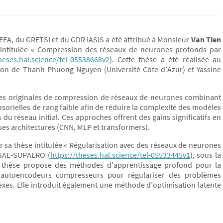
b EEA, du GRETSI et du GDR IASIS a été attribué à Monsieur
Van Tien
 intitulée « Compression des réseaux de neurones profonds par
theses.hal.science/tel-05538668v2
). Cette thèse a été réalisée au
tion de Thanh Phuong Nguyen (Université Côte d’Azur) et Yassine
es originales de compression de réseaux de neurones combinant
nsorielles de rang faible afin de réduire la complexité des modèles
u réseau initial. Ces approches offrent des gains significatifs en
ses architectures (CNN, MLP et transformers).
 sa thèse intitulée « Régularisation avec des réseaux de neurones
l’ISAE-SUPAERO (
https://theses.hal.science/tel-05533445v1
), sous la
e thèse propose des méthodes d’apprentissage profond pour la
es autoencodeurs compresseurs pour régulariser des problèmes
exes. Elle introduit également une méthode d’optimisation latente