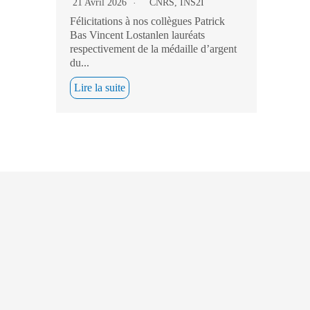
21 Avril 2026
CNRS
,
INS2I
Félicitations à nos collègues Patrick
Bas Vincent Lostanlen lauréats
respectivement de la médaille d’argent
du...
Lire la suite