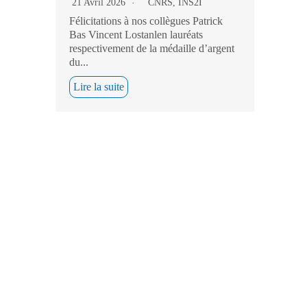
21 Avril 2026
CNRS
,
INS2I
Félicitations à nos collègues Patrick
Bas Vincent Lostanlen lauréats
respectivement de la médaille d’argent
du...
Lire la suite