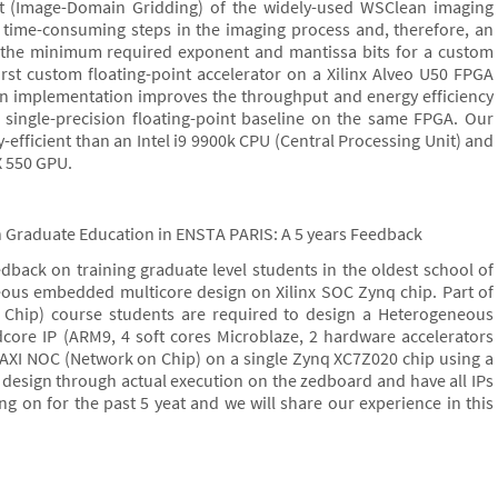
t (Image-Domain Gridding) of the widely-used WSClean imaging
st time-consuming steps in the imaging process and, therefore, an
fy the minimum required exponent and mantissa bits for a custom
irst custom floating-point accelerator on a Xilinx Alveo U50 FPGA
on implementation improves the throughput and energy efficiency
 single-precision floating-point baseline on the same FPGA. Our
y-efficient than an Intel i9 9900k CPU (Central Processing Unit) and
X 550 GPU.
Graduate Education in ENSTA PARIS: A 5 years Feedback
eedback on training graduate level students in the oldest school of
ous embedded multicore design on Xilinx SOC Zynq chip. Part of
Chip) course students are required to design a Heterogeneous
ore IP (ARM9, 4 soft cores Microblaze, 2 hardware accelerators
 AXI NOC (Network on Chip) on a single Zynq XC7Z020 chip using a
 design through actual execution on the zedboard and have all IPs
g on for the past 5 yeat and we will share our experience in this