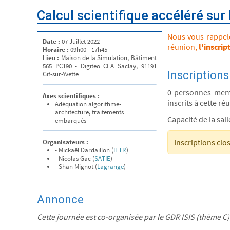
Calcul scientifique accéléré su
Nous vous rappelon
Date :
07 Juillet 2022
réunion,
l'inscrip
Horaire :
09h00 - 17h45
Lieu :
Maison de la Simulation, Bâtiment
565 PC190 - Digiteo CEA Saclay, 91191
Inscriptions
Gif-sur-Yvette
0 personnes mem
Axes scientifiques :
inscrits à cette ré
Adéquation algorithme-
architecture, traitements
Capacité de la sal
embarqués
Inscriptions clo
Organisateurs :
- Mickaël Dardaillon (
IETR
)
- Nicolas Gac (
SATIE
)
- Shan Mignot (
Lagrange
)
Annonce
Cette journée est co-organisée par le GDR ISIS (thème C)