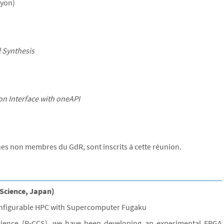
Lyon)
l Synthesis
n Interface with oneAPI
s non membres du GdR, sont inscrits à cette réunion.
Science, Japan)
onfigurable HPC with Supercomputer Fugaku
cience (R-CCS), we have been developing an experimental FPGA