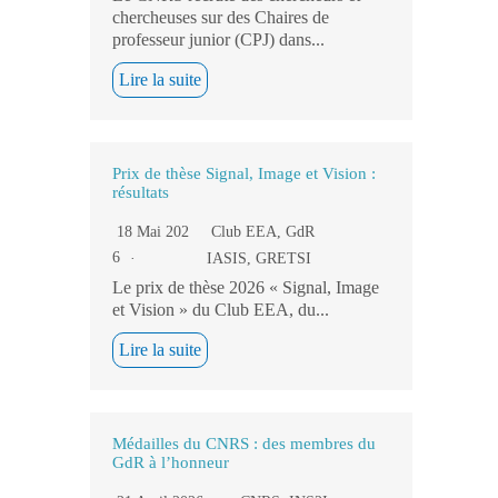
chercheuses sur des Chaires de
professeur junior (CPJ) dans...
Lire la suite
Prix de thèse Signal, Image et Vision :
résultats
18 Mai 202
Club EEA
,
GdR
6
IASIS
,
GRETSI
Le prix de thèse 2026 « Signal, Image
et Vision » du Club EEA, du...
Lire la suite
Médailles du CNRS : des membres du
GdR à l’honneur