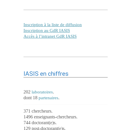
Inscription à la liste de diffusion
Inscription au GdR IASIS
Accès à l’intranet GdR IASIS
IASIS en chiffres
202
.
laboratoires
dont 18
.
partenaires
371 chercheurs.
1496 enseignants-chercheurs.
744 doctorant(e)s.
129 post-doctorant(e)s.