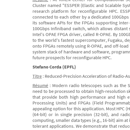
Cluster named "ESSPER (Elastic and Scalable Sys
research platform for reconfigurable HPC. ESSP
connected to each other by a dedicated 100Gbps
its software APIs for the FPGAs supporting int
100Gbps Infiniband switch, which allows distant 
Intel's OPAE FPGA driver, called R-OPAE. By 100
to the world's fastest supercomputer, Fugaku, d
onto FPGAs remotely using R-OPAE, and off-load ta
system stack of hardware and software, program
future prospects for reconfigurable HPC.
Stefano Corda (EPFL)
Titre
: Reduced-Precision Acceleration of Radio-A
Résumé
: Modern radio telescopes such as the S
need to be processed to obtain high-resolution s
that provide both high performance and high en
Processing Units) and FPGAs (Field Programmabl
appealing option for this application. Most HPC 
(64-bit) or in single precision (32-bit), and ra
computing, smaller data types (e.g., 16-bit) aim 
tolerant applications. We demonstrate that reduc