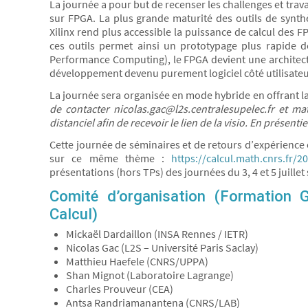
La journée a pour but de recenser les challenges et trava
sur FPGA. La plus grande maturité des outils de synthès
Xilinx rend plus accessible la puissance de calcul des 
ces outils permet ainsi un prototypage plus rapide 
Performance Computing), le FPGA devient une architectu
développement devenu purement logiciel côté utilisateu
La journée sera organisée en mode hybride en offrant la 
de contacter nicolas.gac@l2s.centralesupelec.fr et m
distanciel afin de recevoir le lien de la visio.
En présentiel
Cette journée de séminaires et de retours d’expérience 
sur ce même thème :
https://calcul.math.cnrs.fr/2
présentations (hors TPs) des journées du 3, 4 et 5 juille
Comité d’organisation (Formation 
Calcul)
Mickaël Dardaillon (INSA Rennes / IETR)
Nicolas Gac (L2S – Université Paris Saclay)
Matthieu Haefele (CNRS/UPPA)
Shan Mignot (Laboratoire Lagrange)
Charles Prouveur (CEA)
Antsa Randriamanantena (CNRS/LAB)