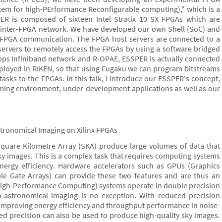
tem for high-PErformance Reconfigurable computing)," which is a
ER is composed of sixteen Intel Stratix 10 SX FPGAs which are
 inter-FPGA network. We have developed our own Shell (SoC) and
er-FPGA communication. The FPGA host servers are connected to a
servers to remotely access the FPGAs by using a software bridged
Gbps Infiniband network and R-OPAE, ESSPER is actually connected
eployed in RIKEN, so that using Fugaku we can program bitstreams
sks to the FPGAs. In this talk, I introduce our ESSPER's concept,
ming environment, under-development applications as well as our
stronomical Imaging on Xilinx FPGAs
quare Kilometre Array (SKA) produce large volumes of data that
ky images. This is a complex task that requires computing systems
ergy efficiency. Hardware accelerators such as GPUs (Graphics
e Gate Arrays) can provide these two features and are thus an
(High-Performance Computing) systems operate in double precision
dio-astronomical imaging is no exception. With reduced precision
at improving energy efficiency and throughput performance in noise-
ed precision can also be used to produce high-quality sky images.