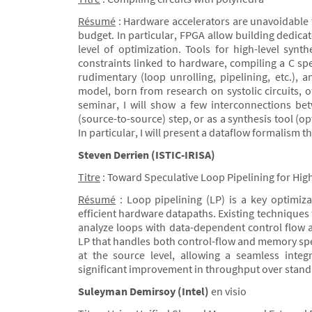
Résumé
: Hardware accelerators are unavoidable
budget. In particular, FPGA allow building dedicat
level of optimization. Tools for high-level sy
constraints linked to hardware, compiling a C spe
rudimentary (loop unrolling, pipelining, etc.),
model, born from research on systolic circuits, o
seminar, I will show a few interconnections be
(source-to-source) step, or as a synthesis tool (o
In particular, I will present a dataflow formalism t
Steven Derrien (ISTIC-IRISA)
Titre
: Toward Speculative Loop Pipelining for Hig
Résumé
: Loop pipelining (LP) is a key optimiza
efficient hardware datapaths. Existing techniques f
analyze loops with data-dependent control flow
LP that handles both control-flow and memory spe
at the source level, allowing a seamless inte
significant improvement in throughput over stand
Suleyman Demirsoy (Intel)
en visio