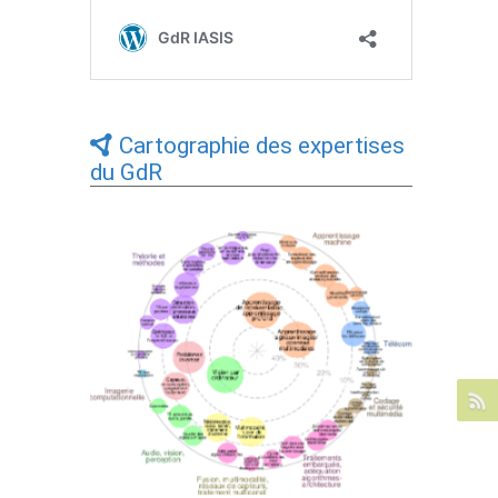
Cartographie des expertises
du GdR
Expertises du GdR - cartographie par Axes
- 19/09/2025