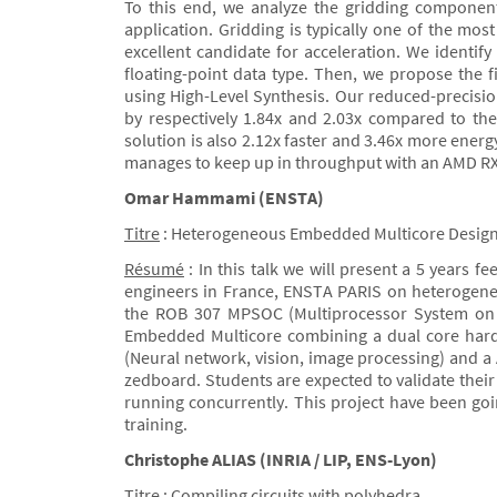
To this end, we analyze the gridding componen
application. Gridding is typically one of the mo
excellent candidate for acceleration. We identi
floating-point data type. Then, we propose the f
using High-Level Synthesis. Our reduced-precisi
by respectively 1.84x and 2.03x compared to the
solution is also 2.12x faster and 3.46x more energ
manages to keep up in throughput with an AMD R
Omar Hammami (ENSTA)
Titre
: Heterogeneous Embedded Multicore Design 
Résumé
: In this talk we will present a 5 years f
engineers in France, ENSTA PARIS on heterogene
the ROB 307 MPSOC (Multiprocessor System on 
Embedded Multicore combining a dual core hardc
(Neural network, vision, image processing) and a
zedboard. Students are expected to validate their
running concurrently. This project have been goin
training.
Christophe ALIAS (INRIA / LIP, ENS-Lyon)
Titre
: Compiling circuits with polyhedra