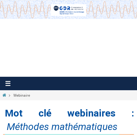
Passer
vers
le
contenu
Home
Webinaire
Mot clé webinaires :
Méthodes mathématiques