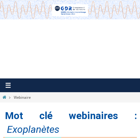
Passer
vers
le
contenu
Home
Webinaire
Mot clé webinaires :
Exoplanètes