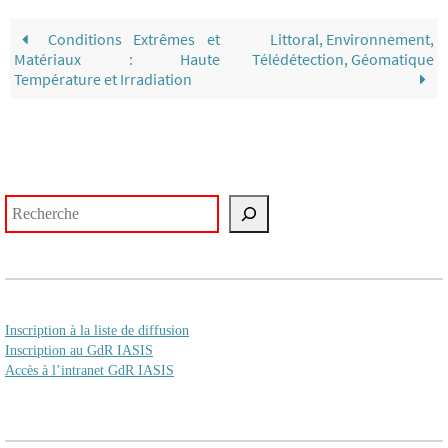
Conditions Extrêmes et
Littoral, Environnement,
Matériaux : Haute
Télédétection, Géomatique
Température et Irradiation
Rechercher
Inscription à la liste de diffusion
Inscription au GdR IASIS
Accès à l’intranet GdR IASIS