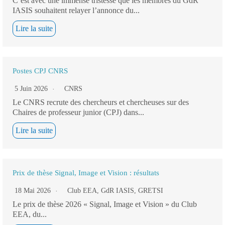
C’est avec une immense tristesse que les membres du GdR
IASIS souhaitent relayer l’annonce du...
Lire la suite
Postes CPJ CNRS
5 Juin 2026
CNRS
Le CNRS recrute des chercheurs et chercheuses sur des
Chaires de professeur junior (CPJ) dans...
Lire la suite
Prix de thèse Signal, Image et Vision : résultats
18 Mai 2026
Club EEA
,
GdR IASIS
,
GRETSI
Le prix de thèse 2026 « Signal, Image et Vision » du Club
EEA, du...