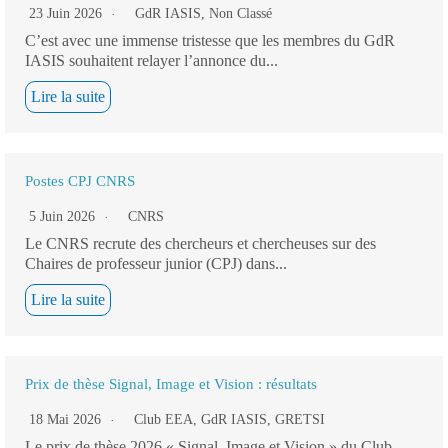
23 Juin 2026
GdR IASIS
,
Non Classé
C’est avec une immense tristesse que les membres du GdR
IASIS souhaitent relayer l’annonce du...
Lire la suite
Postes CPJ CNRS
5 Juin 2026
CNRS
Le CNRS recrute des chercheurs et chercheuses sur des
Chaires de professeur junior (CPJ) dans...
Lire la suite
Prix de thèse Signal, Image et Vision : résultats
18 Mai 2026
Club EEA
,
GdR IASIS
,
GRETSI
Le prix de thèse 2026 « Signal, Image et Vision » du Club