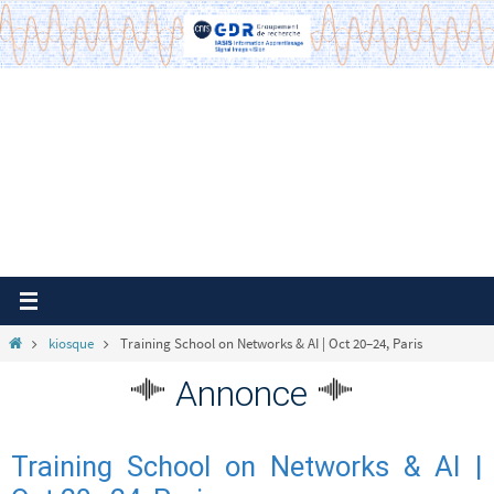
Passer
vers
le
contenu
Home
kiosque
Training School on Networks & AI | Oct 20–24, Paris
Annonce
Training School on Networks & AI |