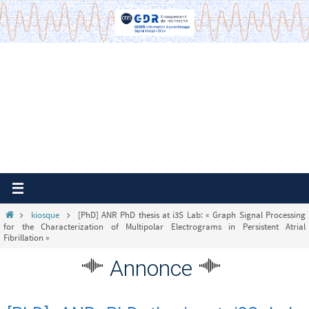
Passer
vers
le
contenu
Home
kiosque
[PhD] ANR PhD thesis at i3S Lab: « Graph Signal Processing
for the Characterization of Multipolar Electrograms in Persistent Atrial
Fibrillation »
Annonce