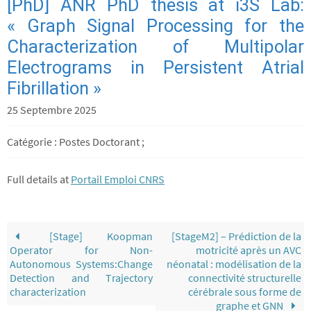
[PhD] ANR PhD thesis at i3S Lab:
« Graph Signal Processing for the
Characterization of Multipolar
Electrograms in Persistent Atrial
Fibrillation »
25 Septembre 2025
Catégorie : Postes Doctorant ;
Full details at
Portail Emploi CNRS
[Stage] Koopman
[StageM2] – Prédiction de la
Operator for Non-
motricité après un AVC
Autonomous Systems:Change
néonatal : modélisation de la
Detection and Trajectory
connectivité structurelle
characterization
cérébrale sous forme de
graphe et GNN