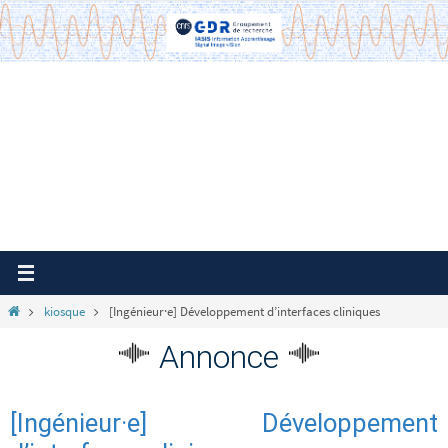
Passer
vers
le
contenu
Home
kiosque
[Ingénieur·e] Développement d’interfaces cliniques
Annonce
[Ingénieur·e] Développement