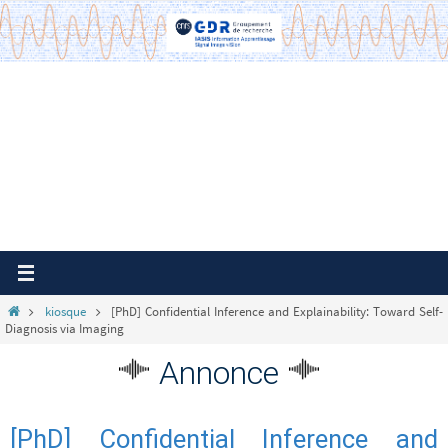
Passer
vers
le
contenu
Home
kiosque
[PhD] Confidential Inference and Explainability: Toward Self-
Diagnosis via Imaging
Annonce
[PhD] Confidential Inference and