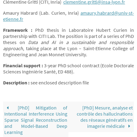
Clémentine Gritti (CITI, Inria)
clementine.gritti@insa-lyon.fr
Amaury Habrard (Lab. Curien, Inria)
amaury.habrard@univ-st-
etienne.fr
Framework :
PhD thesis in Laboratoire Hubert Curien in
partnership with CITI Lab. The position is part of a series of PhD
theses on
Data and AI in a sustainable and responsible
approach
, taking place at the Lyon – Saint-Etienne College of
Engineering and Jean Monnet University.
Financial support :
3-year PhD school contract (Ecole Doctorale
Sciences Ingéniérie Santé, ED 488).
Description :
see enclosed description file
[PhD] Mitigation of
[PhD] Mesure, analyse et
Intentional Interference Using
contrôle des hallucinations
Sparse Signal Reconstruction
des réseaux génératifs en
and Model-Based Deep
imagerie médicale
Learning