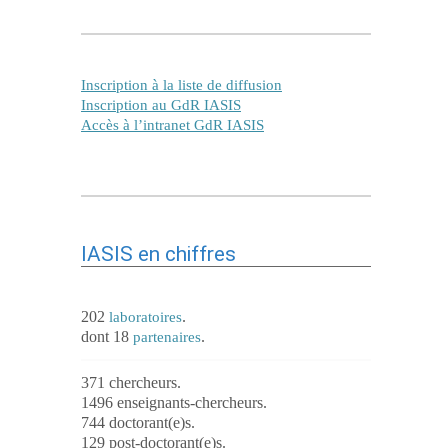
Inscription à la liste de diffusion
Inscription au GdR IASIS
Accès à l’intranet GdR IASIS
IASIS en chiffres
202
.
laboratoires
dont 18
.
partenaires
371 chercheurs.
1496 enseignants-chercheurs.
744 doctorant(e)s.
129 post-doctorant(e)s.