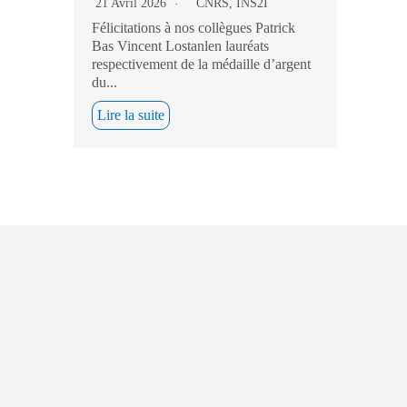
21 Avril 2026
CNRS
,
INS2I
Félicitations à nos collègues Patrick
Bas Vincent Lostanlen lauréats
respectivement de la médaille d’argent
du...
Lire la suite