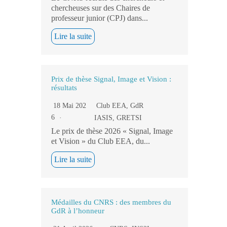
chercheuses sur des Chaires de
professeur junior (CPJ) dans...
Lire la suite
Prix de thèse Signal, Image et Vision :
résultats
18 Mai 202
Club EEA
,
GdR
6
IASIS
,
GRETSI
Le prix de thèse 2026 « Signal, Image
et Vision » du Club EEA, du...
Lire la suite
Médailles du CNRS : des membres du
GdR à l’honneur