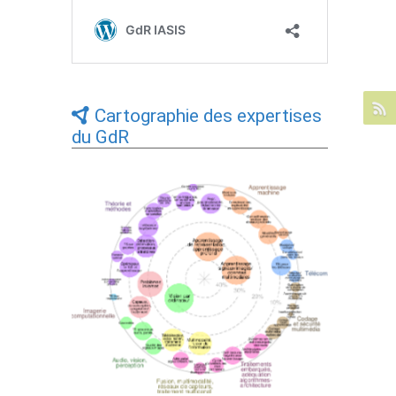
Cartographie des expertises
du GdR
Expertises du GdR - cartographie par Axes
- 19/09/2025