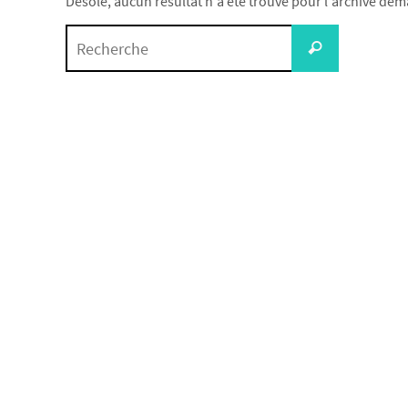
Désolé, aucun résultat n'a été trouvé pour l'archive dema
Search
Recherche
for: