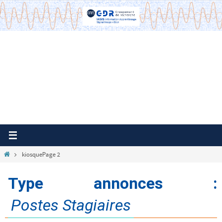
Passer
vers
le
contenu
Home
kiosque
Page 2
Type annonces :
Postes Stagiaires