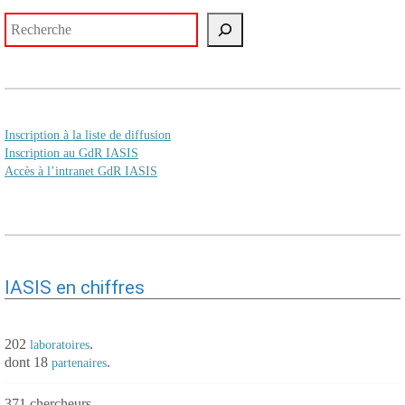
Rechercher
Inscription à la liste de diffusion
Inscription au GdR IASIS
Accès à l’intranet GdR IASIS
IASIS en chiffres
202
.
laboratoires
dont 18
.
partenaires
371 chercheurs.