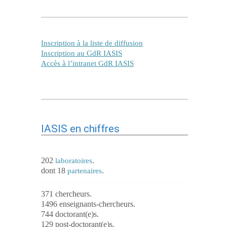
Inscription à la liste de diffusion
Inscription au GdR IASIS
Accès à l’intranet GdR IASIS
IASIS en chiffres
202
.
laboratoires
dont 18
.
partenaires
371 chercheurs.
1496 enseignants-chercheurs.
744 doctorant(e)s.
129 post-doctorant(e)s.