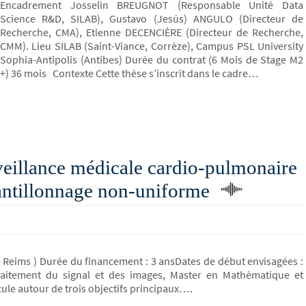
Encadrement Josselin BREUGNOT (Responsable Unité Data
Science R&D, SILAB), Gustavo (Jesús) ANGULO (Directeur de
Recherche, CMA), Etienne DECENCIÈRE (Directeur de Recherche,
CMM). Lieu SILAB (Saint-Viance, Corrèze), Campus PSL University
Sophia-Antipolis (Antibes) Durée du contrat (6 Mois de Stage M2
+) 36 mois Contexte Cette thèse s’inscrit dans le cadre…
illance médicale cardio-pulmonaire
antillonnage non-uniforme
e Reims ) Durée du financement : 3 ansDates de début envisagées :
raitement du signal et des images, Master en Mathématique et
cule autour de trois objectifs principaux….