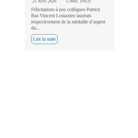
21 Avril 2026
CNRS
,
INS2I
Félicitations à nos collègues Patrick
Bas Vincent Lostanlen lauréats
respectivement de la médaille d’argent
du...
Lire la suite