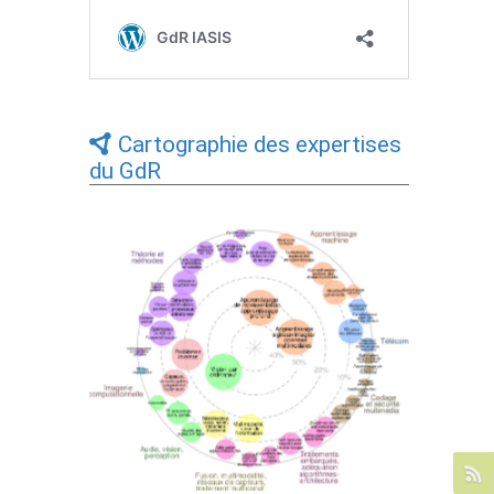
Cartographie des expertises
du GdR
Expertises du GdR - cartographie par Axes
- 19/09/2025