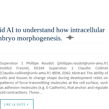
 AI to understand how intracellular
embryo morphogenesis.
Supervisor 1 Phillipe Roudot (philippe.roudot@univ-amu.fr)
Institut Fresnel, ED184 Supervisor 2 Claudio Collinet
(Claudio.collinet@univ-amu.fr) IBDM, ED62 Abstract The ability of
cells and tissues to change shape during development relies on
patterns of force-transmitting molecules at the cell surface, such
as adhesion molecules (e.g. E-Cadherin), that anchor and regulate
cell contractions. Those…
LIRE LA SUITE