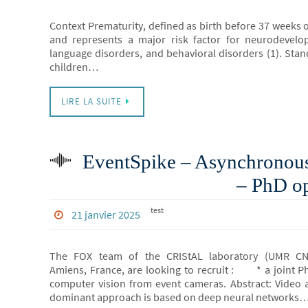
Context Prematurity, defined as birth before 37 weeks o
and represents a major risk factor for neurodevelop
language disorders, and behavioral disorders (1). Stand
children…
LIRE LA SUITE
EventSpike – Asynchronous
– PhD op
test
21 janvier 2025
The FOX team of the CRIStAL laboratory (UMR CNR
Amiens, France, are looking to recruit : * a joint Ph
computer vision from event cameras. Abstract: Video a
dominant approach is based on deep neural networks