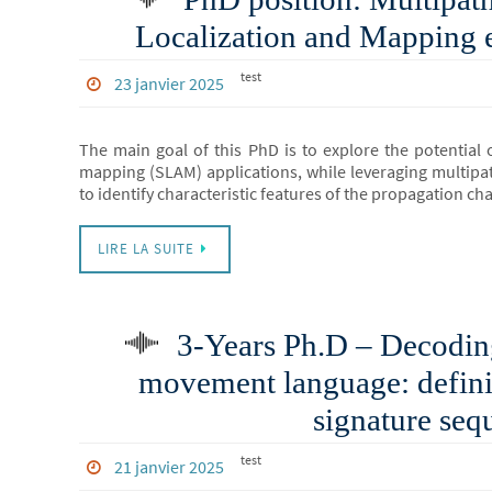
Localization and Mapping 
test
23 janvier 2025
The main goal of this PhD is to explore the potential 
mapping (SLAM) applications, while leveraging multipat
to identify characteristic features of the propagation c
LIRE LA SUITE
3-Years Ph.D – Decoding
movement language: definit
signature seq
test
21 janvier 2025