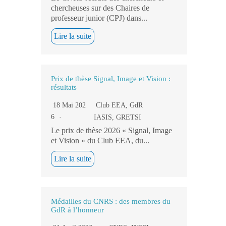
chercheuses sur des Chaires de
professeur junior (CPJ) dans...
Lire la suite
Prix de thèse Signal, Image et Vision :
résultats
18 Mai 202
Club EEA
,
GdR
6
IASIS
,
GRETSI
Le prix de thèse 2026 « Signal, Image
et Vision » du Club EEA, du...
Lire la suite
Médailles du CNRS : des membres du
GdR à l’honneur