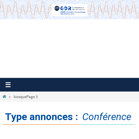
Passer
vers
le
contenu
Home
kiosque
Page 3
Type annonces :
Conférence