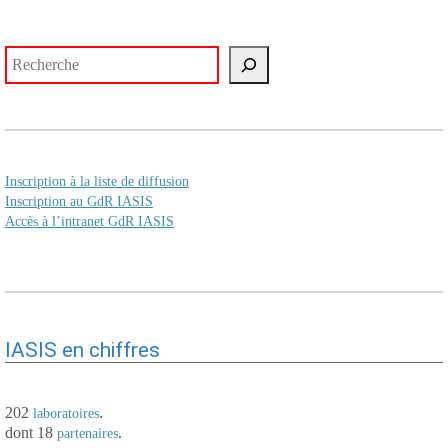
Rechercher
Inscription à la liste de diffusion
Inscription au GdR IASIS
Accès à l’intranet GdR IASIS
IASIS en chiffres
202
.
laboratoires
dont 18
.
partenaires