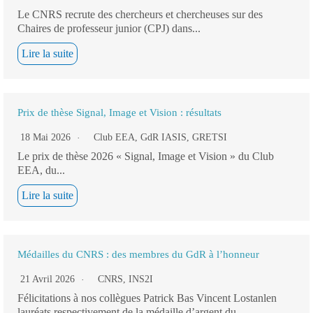
Le CNRS recrute des chercheurs et chercheuses sur des
Chaires de professeur junior (CPJ) dans...
Lire la suite
Prix de thèse Signal, Image et Vision : résultats
18 Mai 2026
Club EEA
,
GdR IASIS
,
GRETSI
Le prix de thèse 2026 « Signal, Image et Vision » du Club
EEA, du...
Lire la suite
Médailles du CNRS : des membres du GdR à l’honneur
21 Avril 2026
CNRS
,
INS2I
Félicitations à nos collègues Patrick Bas Vincent Lostanlen
lauréats respectivement de la médaille d’argent du...