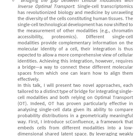
Bridging the gap between cellular modalities with
Inverse Optimal Transport
: Single-cell transcriptomics
has revolutionized biology and medicine by unraveling
the diversity of the cells constituting human tissues. The
single-cell technological development has now shifted to
the measurement of other modalities (e.g., chromatin
accessibility, proteomics). Different single-cell
modalities provide complementary information on the
molecular identity of a cell, their integration is thus
expected to allow a more comprehensive view of cellular
identities. Achieving this integration, however, requires
a bridge—a way to connect these different molecular
spaces from which one can learn how to align them
effectively.
In this talk, I will present two novel approaches, each
tailored to a distinct type of bridge for integrating single-
cell modalities and both relying on Optimal Transport
(OT). Indeed, OT has proven particularly effective in
analysing single-cell data given its ability to compare
probability distributions in a geometrically meaningful
way. First, I introduce scConfluence, a framework that
embeds cells from different modalities into a low-
dimensional shared latent space. By leveraging weakly