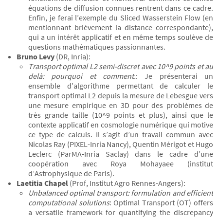
équations de diffusion connues rentrent dans ce cadre.
Enfin, je ferai l’exemple du Sliced Wasserstein Flow (en
mentionnant brièvement la distance correspondante),
qui a un intérêt applicatif et en même temps soulève de
questions mathématiques passionnantes.
Bruno Levy
(DR, Inria):
Transport optimal L2 semi-discret avec 10^9 points et au
delà: pourquoi et comment.
: Je présenterai un
ensemble d’algorithme permettant de calculer le
transport optimal L2 depuis la mesure de Lebesgue vers
une mesure empirique en 3D pour des problèmes de
très grande taille (10^9 points et plus), ainsi que le
contexte applicatif en cosmologie numérique qui motive
ce type de calculs. Il s’agit d’un travail commun avec
Nicolas Ray (PIXEL-Inria Nancy), Quentin Mérigot et Hugo
Leclerc (ParMA-Inria Saclay) dans le cadre d’une
coopération avec Roya Mohayaee (institut
d’Astrophysique de Paris).
Laetitia Chapel
(Prof, Institut Agro Rennes-Angers):
Unbalanced optimal transport: formulation and efficient
computational solutions
: Optimal Transport (OT) offers
a versatile framework for quantifying the discrepancy