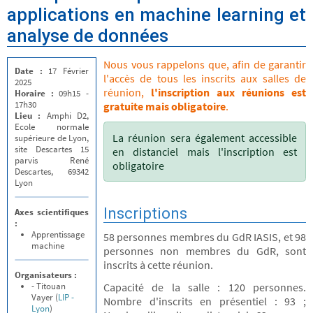
applications en machine learning et
analyse de données
Nous vous rappelons que, afin de garantir
Date :
17 Février
l'accès de tous les inscrits aux salles de
2025
réunion,
l'inscription aux réunions est
Horaire :
09h15 -
17h30
gratuite mais obligatoire
.
Lieu :
Amphi D2,
Ecole normale
La réunion sera également accessible
supérieure de Lyon,
site Descartes 15
en distanciel mais l'inscription est
parvis René
obligatoire
Descartes, 69342
Lyon
Inscriptions
Axes scientifiques
:
Apprentissage
58 personnes membres du GdR IASIS, et 98
machine
personnes non membres du GdR, sont
inscrits à cette réunion.
Organisateurs :
- Titouan
Capacité de la salle : 120 personnes.
Vayer (
LIP -
Nombre d'inscrits en présentiel : 93 ;
Lyon
)