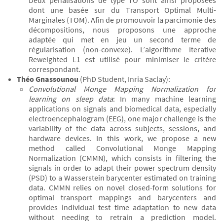
Deux pénalisations de type TO sont ainsi proposées
dont une basée sur du Transport Optimal Multi-
Marginales (TOM). Afin de promouvoir la parcimonie des
décompositions, nous proposons une approche
adaptée qui met en jeu un second terme de
régularisation (non-convexe). L’algorithme Iterative
Reweighted L1 est utilisé pour minimiser le critère
correspondant.
Théo Gnassounou
(PhD Student, Inria Saclay):
Convolutional Monge Mapping Normalization for
learning on sleep data
: In many machine learning
applications on signals and biomedical data, especially
electroencephalogram (EEG), one major challenge is the
variability of the data across subjects, sessions, and
hardware devices. In this work, we propose a new
method called Convolutional Monge Mapping
Normalization (CMMN), which consists in filtering the
signals in order to adapt their power spectrum density
(PSD) to a Wasserstein barycenter estimated on training
data. CMMN relies on novel closed-form solutions for
optimal transport mappings and barycenters and
provides individual test time adaptation to new data
without needing to retrain a prediction model.