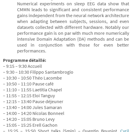
Numerical experiments on sleep EEG data show that
CMMN leads to significant and consistent performance
gains independent from the neural network architecture
when adapting between subjects, sessions, and even
datasets collected with different hardware. Notably our
performance gain is on par with much more numerically
intensive Domain Adaptation (DA) methods and can be
used in conjunction with those for even better
performances.
Programme
détaillé:
– 9:15 – 9:30 Accueil
– 9:30 – 10:30 Filippo Santambrogio
– 10:30 – 10:50 Théo Lacombe
– 10:50 – 11:10 Pause café
– 11:10 – 11:55 Laetitia Chapel
– 11:55 – 12:15 Eloi Tanguy
– 12:15 – 13:40 Pause déjeuner
– 13:40 – 14:00 Jules Samaran
– 14:00 – 14:20 Nicolas Bonneel
– 14:20 – 15:05 Bruno Levy
– 15:05 – 15:25 Erell Gachon
– 15:25 – 15:50 Short talks (5min) – Quentin Bouniot,
Cyril