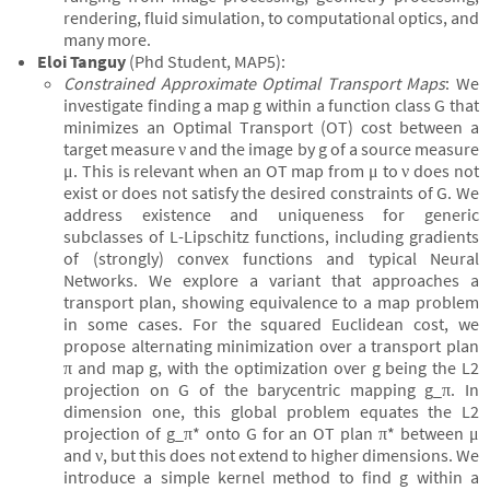
rendering, fluid simulation, to computational optics, and
many more.
Eloi Tanguy
(Phd Student, MAP5):
Constrained Approximate Optimal Transport Maps
: We
investigate finding a map g within a function class G that
minimizes an Optimal Transport (OT) cost between a
target measure ν and the image by g of a source measure
μ. This is relevant when an OT map from μ to ν does not
exist or does not satisfy the desired constraints of G. We
address existence and uniqueness for generic
subclasses of L-Lipschitz functions, including gradients
of (strongly) convex functions and typical Neural
Networks. We explore a variant that approaches a
transport plan, showing equivalence to a map problem
in some cases. For the squared Euclidean cost, we
propose alternating minimization over a transport plan
π and map g, with the optimization over g being the L2
projection on G of the barycentric mapping g_π. In
dimension one, this global problem equates the L2
projection of g_π* onto G for an OT plan π* between μ
and ν, but this does not extend to higher dimensions. We
introduce a simple kernel method to find g within a