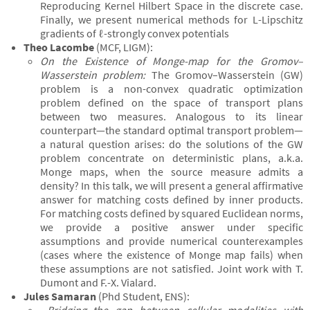
Reproducing Kernel Hilbert Space in the discrete case.
Finally, we present numerical methods for L-Lipschitz
gradients of ℓ-strongly convex potentials
Theo Lacombe
(MCF, LIGM):
On the Existence of Monge-map for the Gromov–
Wasserstein problem:
The Gromov–Wasserstein (GW)
problem is a non-convex quadratic optimization
problem defined on the space of transport plans
between two measures. Analogous to its linear
counterpart—the standard optimal transport problem—
a natural question arises: do the solutions of the GW
problem concentrate on deterministic plans, a.k.a.
Monge maps, when the source measure admits a
density? In this talk, we will present a general affirmative
answer for matching costs defined by inner products.
For matching costs defined by squared Euclidean norms,
we provide a positive answer under specific
assumptions and provide numerical counterexamples
(cases where the existence of Monge map fails) when
these assumptions are not satisfied. Joint work with T.
Dumont and F.-X. Vialard.
Jules Samaran
(Phd Student, ENS):