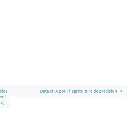
les
Data et IA pour l’agriculture de précision
ent-
cs)