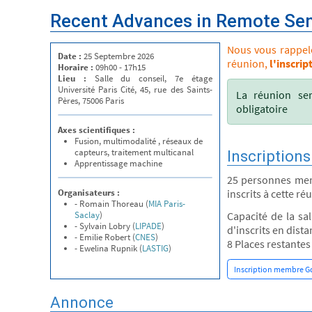
Recent Advances in Remote Se
Nous vous rappelon
Date :
25 Septembre 2026
réunion,
l'inscrip
Horaire :
09h00 - 17h15
Lieu :
Salle du conseil, 7e étage
Université Paris Cité, 45, rue des Saints-
La réunion ser
Pères, 75006 Paris
obligatoire
Axes scientifiques :
Fusion, multimodalité , réseaux de
capteurs, traitement multicanal
Inscriptions
Apprentissage machine
25 personnes mem
Organisateurs :
inscrits à cette ré
- Romain Thoreau (
MIA Paris-
Saclay
)
Capacité de la sa
- Sylvain Lobry (
LIPADE
)
d'inscrits en distan
- Emilie Robert (
CNES
)
8 Places restantes
- Ewelina Rupnik (
LASTIG
)
Inscription membre G
Annonce