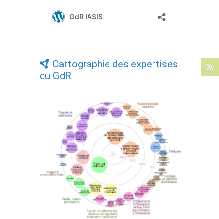
Cartographie des expertises
du GdR
Expertises du GdR - cartographie par Axes
- 19/09/2025