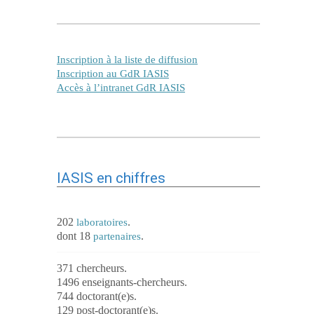
Inscription à la liste de diffusion
Inscription au GdR IASIS
Accès à l’intranet GdR IASIS
IASIS en chiffres
202
.
laboratoires
dont 18
.
partenaires
371 chercheurs.
1496 enseignants-chercheurs.
744 doctorant(e)s.
129 post-doctorant(e)s.