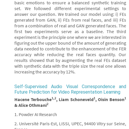
basic emotions to ensure a balanced synthetic training
set. We followed different experimental settings to
answer our question. We trained our model using: i) FEs
generated from GAN, ii) FEs from real faces, and iii) FEs
from a combination of real and GAN generated faces. The
first two experiments serve as a baseline. The third
experiment is the principle one where we are interested in
figuring out the upper bound of the amount of generating
data needed to contribute to the enhancement of the FER
accuracy while reducing the real faces quantity. Our
results showed that by augmenting the real FEs dataset
with synthetic data with the triple size the real one allows
increasing the accuracy by 12%.
Self-Supervised Audio Visual Correspondence and
Future Prediction for Video Representation Learning
1,2
1
1
Hacene Terbouche
, Liam Schoneveld
, Oisin Benson
2
& Alice Othmani
1. Powder AI Research
2. Université Paris-Est, LISSI, UPEC, 94400 Vitry sur Seine,