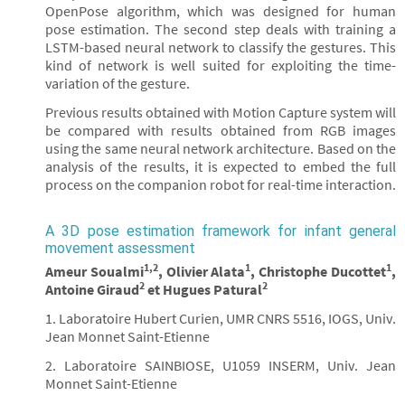
OpenPose algorithm, which was designed for human
pose estimation. The second step deals with training a
LSTM-based neural network to classify the gestures. This
kind of network is well suited for exploiting the time-
variation of the gesture.
Previous results obtained with Motion Capture system will
be compared with results obtained from RGB images
using the same neural network architecture. Based on the
analysis of the results, it is expected to embed the full
process on the companion robot for real-time interaction.
A 3D pose estimation framework for infant general
movement assessment
1,2
1
1
Ameur Soualmi
, Olivier Alata
, Christophe Ducottet
,
2
2
Antoine Giraud
et Hugues Patural
1. Laboratoire Hubert Curien, UMR CNRS 5516, IOGS, Univ.
Jean Monnet Saint-Etienne
2. Laboratoire SAINBIOSE, U1059 INSERM, Univ. Jean
Monnet Saint-Etienne