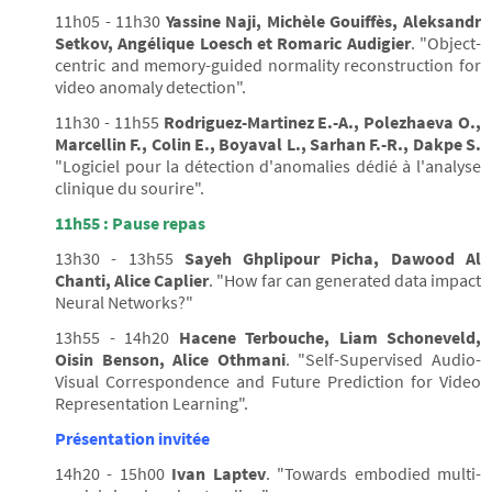
11h05 - 11h30
Yassine Naji, Michèle Gouiffès, Aleksandr
Setkov, Angélique Loesch et Romaric Audigier
. "Object-
centric and memory-guided normality reconstruction for
video anomaly detection".
11h30 - 11h55
Rodriguez-Martinez E.-A., Polezhaeva O.,
Marcellin F., Colin E., Boyaval L., Sarhan F.-R., Dakpe S.
"Logiciel pour la détection d'anomalies dédié à l'analyse
clinique du sourire".
11h55 : Pause repas
13h30 - 13h55
Sayeh Ghplipour Picha, Dawood Al
Chanti, Alice Caplier
. "How far can generated data impact
Neural Networks?"
13h55 - 14h20
Hacene Terbouche, Liam Schoneveld,
Oisin Benson, Alice Othmani
. "Self-Supervised Audio-
Visual Correspondence and Future Prediction for Video
Representation Learning".
Présentation invitée
14h20 - 15h00
Ivan Laptev
. "Towards embodied multi-