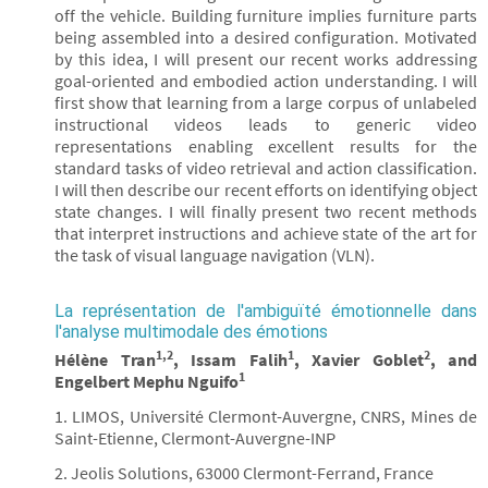
off the vehicle. Building furniture implies furniture parts
being assembled into a desired configuration. Motivated
by this idea, I will present our recent works addressing
goal-oriented and embodied action understanding. I will
first show that learning from a large corpus of unlabeled
instructional videos leads to generic video
representations enabling excellent results for the
standard tasks of video retrieval and action classification.
I will then describe our recent efforts on identifying object
state changes. I will finally present two recent methods
that interpret instructions and achieve state of the art for
the task of visual language navigation (VLN).
La représentation de l'ambiguïté émotionnelle dans
l'analyse multimodale des émotions
1,2
1
2
Hélène Tran
, Issam Falih
, Xavier Goblet
, and
1
Engelbert Mephu Nguifo
1. LIMOS, Université Clermont-Auvergne, CNRS, Mines de
Saint-Etienne, Clermont-Auvergne-INP
2. Jeolis Solutions, 63000 Clermont-Ferrand, France