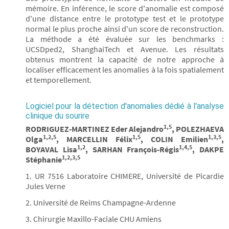
mémoire. En inférence, le score d'anomalie est composé
d'une distance entre le prototype test et le prototype
normal le plus proche ainsi d'un score de reconstruction.
La méthode a été évaluée sur les benchmarks :
UCSDped2, ShanghaiTech et Avenue. Les résultats
obtenus montrent la capacité de notre approche à
localiser efficacement les anomalies à la fois spatialement
et temporellement.
Logiciel pour la détection d'anomalies dédié à l'analyse
clinique du sourire
1,5
RODRIGUEZ-MARTINEZ Eder Alejandro
, POLEZHAEVA
1,2,5
1,5
1,3,5
Olga
, MARCELLIN Félix
, COLIN Emilien
,
1,2
1,4,5
BOYAVAL Lisa
, SARHAN François-Régis
, DAKPE
1,2,3,5
Stéphanie
1. UR 7516 Laboratoire CHIMERE, Université de Picardie
Jules Verne
2. Université de Reims Champagne-Ardenne
3. Chirurgie Maxillo-Faciale CHU Amiens