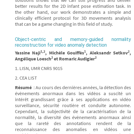
solutions shows that we can still progress and deliver
better results for the 2D infant pose estimation task. In
the other hand, our work demonstrates a simple and
clinically efficient protocol for 3D movements analysis
that can be a game changing in this field of study.
Object-centric and memory-guided normality
reconstruction for video anomaly detection
1,2
1
2
Yassine Naji
, Michèle Gouiffès
, Aleksandr Setkov
,
2
2
Angélique Loesch
et Romaric Audigier
1. LISN, UMR CNRS 9015
2. CEA LIST
Résumé
: Au cours des dernières annèes, la détection des
évènements anormaux dans les vidéos a suscité un
intérêt grandissant grâce à ses applications en vidéo
surveillance, sécurité routière et conduite autonome.
Cependant, la subjectivité de la caractérisation de la
normalité, la diversité des évènements anormaux ainsi
que la rareté des annotations rendent de la
reconnaissance des anomalies en vidéos une