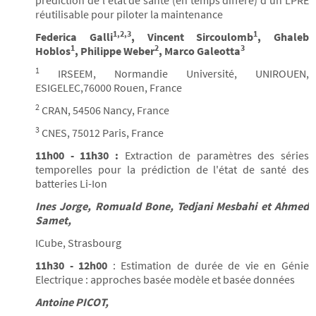
prédiction de l'état de santé (en temps différé) d'un LPRE
réutilisable pour piloter la maintenance
1,2,3
1
Federica Galli
, Vincent Sircoulomb
, Ghaleb
1
2
3
Hoblos
, Philippe Weber
, Marco Galeotta
1
IRSEEM, Normandie Université, UNIROUEN,
ESIGELEC,76000 Rouen, France
2
CRAN, 54506 Nancy, France
3
CNES, 75012 Paris, France
11h00 - 11h30 :
Extraction de paramètres des séries
temporelles pour la prédiction de l'état de santé des
batteries Li-Ion
Ines Jorge, Romuald Bone, Tedjani Mesbahi et Ahmed
Samet,
ICube, Strasbourg
11h30 - 12h00
: Estimation de durée de vie en Génie
Electrique : approches basée modèle et basée données
Antoine PICOT,