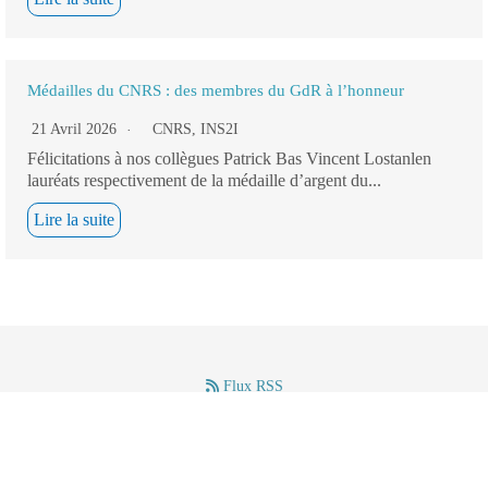
Médailles du CNRS : des membres du GdR à l’honneur
21 Avril 2026
CNRS
,
INS2I
Félicitations à nos collègues Patrick Bas Vincent Lostanlen
lauréats respectivement de la médaille d’argent du...
Lire la suite
Flux RSS
–
–
Mentions légales
(c) GdR IASIS – CNRS – 2024.