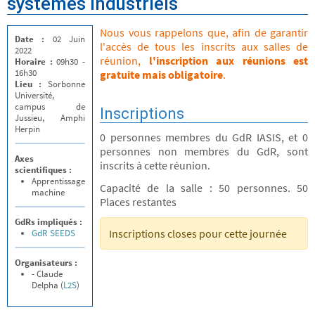
systèmes industriels
Nous vous rappelons que, afin de garantir
Date :
02 Juin
l'accès de tous les inscrits aux salles de
2022
réunion,
l'inscription aux réunions est
Horaire :
09h30 -
16h30
gratuite mais obligatoire
.
Lieu :
Sorbonne
Université,
campus de
Inscriptions
Jussieu, Amphi
Herpin
0 personnes membres du GdR IASIS, et 0
personnes non membres du GdR, sont
Axes
inscrits à cette réunion.
scientifiques :
Apprentissage
Capacité de la salle : 50 personnes. 50
machine
Places restantes
GdRs impliqués :
Inscriptions closes pour cette journée
GdR SEEDS
Organisateurs :
- Claude
Delpha (
L2S
)