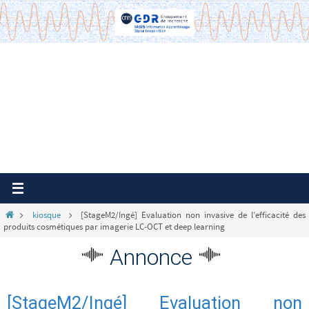
Passer
vers
le
contenu
Home
kiosque
[StageM2/Ingé] Evaluation non invasive de l’efficacité des
produits cosmétiques par imagerie LC-OCT et deep learning
Annonce
[StageM2/Ingé] Evaluation non