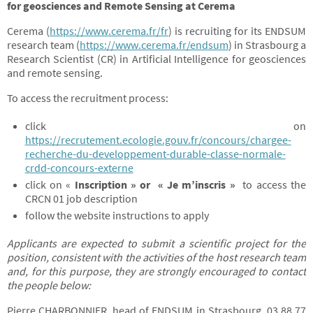
for geosciences and Remote Sensing at Cerema
Cerema (
https://www.cerema.fr/fr
) is recruiting for its ENDSUM
research team (
https://www.cerema.fr/endsum
) in Strasbourg a
Research Scientist (CR) in Artificial Intelligence for geosciences
and remote sensing.
To access the recruitment process:
click on
https://recrutement.ecologie.gouv.fr/concours/chargee-
recherche-du-developpement-durable-classe-normale-
crdd-concours-externe
click on «
Inscription » or
« Je m’inscris »
to access the
CRCN 01 job description
follow the website instructions to apply
Applicants are expected to submit a scientific project for the
position, consistent with the activities of the host research team
and, for this purpose, they are strongly encouraged to contact
the people below:
Pierre CHARBONNIER, head of ENDSUM in Strasbourg, 03 88 77