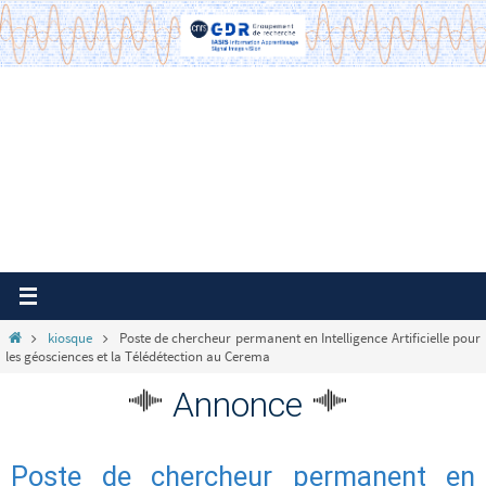
Passer
vers
le
contenu
Home
kiosque
Poste de chercheur permanent en Intelligence Artificielle pour
les géosciences et la Télédétection au Cerema
Annonce
Poste de chercheur permanent en