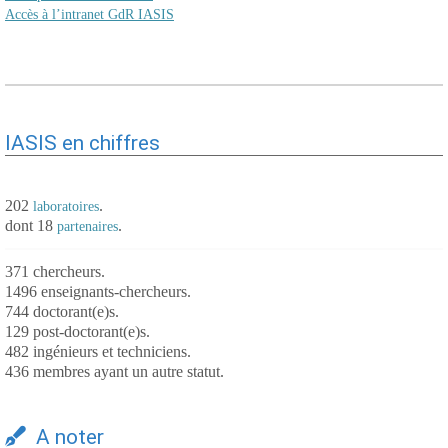
Accès à l’intranet GdR IASIS
IASIS en chiffres
202
.
laboratoires
dont 18
.
partenaires
371 chercheurs.
1496 enseignants-chercheurs.
744 doctorant(e)s.
129 post-doctorant(e)s.
482 ingénieurs et techniciens.
436 membres ayant un autre statut.
A noter