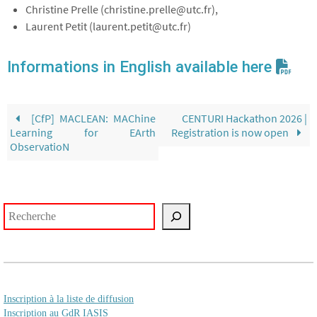
Christine Prelle (christine.prelle@utc.fr),
Laurent Petit (laurent.petit@utc.fr)
Informations in English available here
[CfP] MACLEAN: MAChine
CENTURI Hackathon 2026 |
Learning for EArth
Registration is now open
ObservatioN
Rechercher
Inscription à la liste de diffusion
Inscription au GdR IASIS