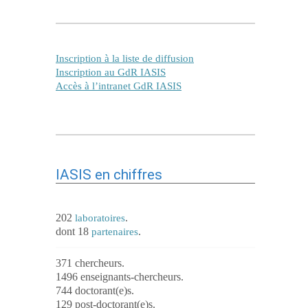
Inscription à la liste de diffusion
Inscription au GdR IASIS
Accès à l’intranet GdR IASIS
IASIS en chiffres
202
.
laboratoires
dont 18
.
partenaires
371 chercheurs.
1496 enseignants-chercheurs.
744 doctorant(e)s.
129 post-doctorant(e)s.