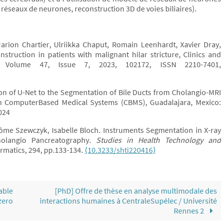
 réseaux de neurones, reconstruction 3D de voies biliaires).
arion Chartier, Ulriikka Chaput, Romain Leenhardt, Xavier Dray,
struction in patients with malignant hilar stricture, Clinics and
, Volume 47, Issue 7, 2023, 102172, ISSN 2210-7401,
ion of U-Net to the Segmentation of Bile Ducts from Cholangio-MRI
on ComputerBased Medical Systems (CBMS), Guadalajara, Mexico:
024
rôme Szewczyk, Isabelle Bloch. Instruments Segmentation in X-ray
holangio Pancreatography.
Studies in Health Technology and
ormatics, 294, pp.133-134.
⟨10.3233/shti220416⟩
able
[PhD] Offre de thèse en analyse multimodale des
zero
interactions humaines à CentraleSupélec / Université
Rennes 2