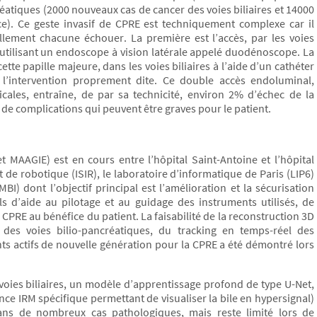
réatiques (2000 nouveaux cas de cancer des voies biliaires et 14000
). Ce geste invasif de CPRE est techniquement complexe car il
llement chacune échouer. La première est l’accès, par les voies
utilisant un endoscope à vision latérale appelé duodénoscope. La
tte papille majeure, dans les voies biliaires à l’aide d’un cathéter
r l’intervention proprement dite. Ce double accès endoluminal,
cales, entraîne, de par sa technicité, environ 2% d’échec de la
de complications qui peuvent être graves pour le patient.
MAAGIE) est en cours entre l’hôpital Saint-Antoine et l’hôpital
t de robotique (ISIR), le laboratoire d’informatique de Paris (LIP6)
BI) dont l’objectif principal est l’amélioration et la sécurisation
 d’aide au pilotage et au guidage des instruments utilisés, de
 CPRE au bénéfice du patient. La faisabilité de la reconstruction 3D
 des voies bilio-pancréatiques, du tracking en temps-réel des
ts actifs de nouvelle génération pour la CPRE a été démontré lors
oies biliaires, un modèle d’apprentissage profond de type U-Net,
e IRM spécifique permettant de visualiser la bile en hypersignal)
ans de nombreux cas pathologiques, mais reste limité lors de