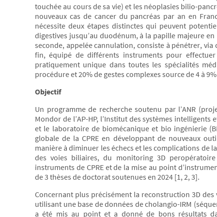
touchée au cours de sa vie) et les néoplasies bilio-panc
nouveaux cas de cancer du pancréas par an en France
nécessite deux étapes distinctes qui peuvent potentie
digestives jusqu’au duodénum, à la papille majeure en 
seconde, appelée cannulation, consiste à pénétrer, via ce
fin, équipé de différents instruments pour effectue
pratiquement unique dans toutes les spécialités médi
procédure et 20% de gestes complexes source de 4 à 9% 
Objectif
Un programme de recherche soutenu par l’ANR (projet 
Mondor de l’AP-HP, l’Institut des systèmes intelligents e
et le laboratoire de biomécanique et bio ingénierie (BM
globale de la CPRE en développant de nouveaux outils
manière à diminuer les échecs et les complications de la
des voies biliaires, du monitoring 3D peropératoire
instruments de CPRE et de la mise au point d’instrumen
de 3 thèses de doctorat soutenues en 2024 [1, 2, 3].
Concernant plus précisément la reconstruction 3D des v
utilisant une base de données de cholangio-IRM (séquenc
a été mis au point et a donné de bons résultats d