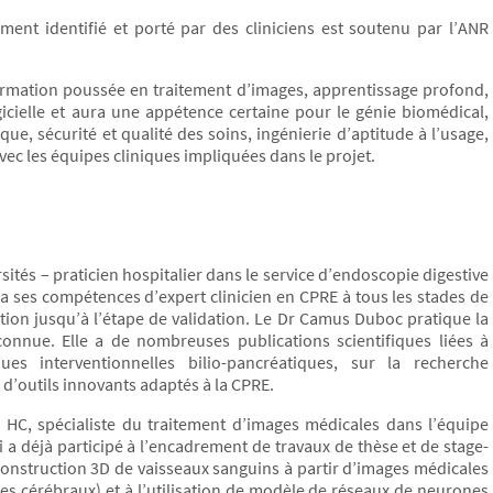
ment identifié et porté par des cliniciens est soutenu par l’ANR
ormation poussée en traitement d’images, apprentissage profond,
cielle et aura une appétence certaine pour le génie biomédical,
que, sécurité et qualité des soins, ingénierie d’aptitude à l’usage,
ec les équipes cliniques impliquées dans le projet.
 – praticien hospitalier dans le service d’endoscopie digestive
 ses compétences d’expert clinicien en CPRE à tous les stades de
tion jusqu’à l’étape de validation. Le Dr Camus Duboc pratique la
onnue. Elle a de nombreuses publications scientifiques liées à
es interventionnelles bilio-pancréatiques, sur la recherche
t d’outils innovants adaptés à la CPRE.
spécialiste du traitement d’images médicales dans l’équipe
 a déjà participé à l’encadrement de travaux de thèse et de stage-
reconstruction 3D de vaisseaux sanguins à partir d’images médicales
mes cérébraux) et à l’utilisation de modèle de réseaux de neurones