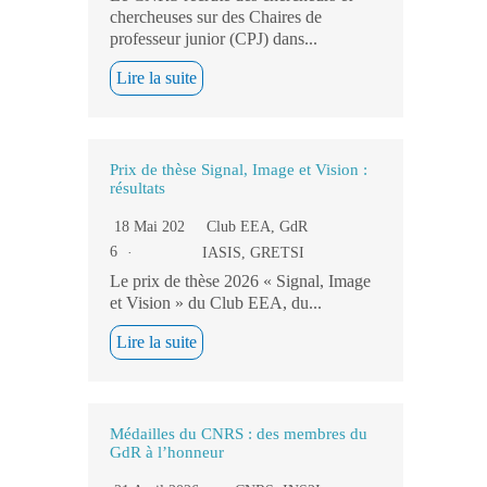
chercheuses sur des Chaires de
professeur junior (CPJ) dans...
Lire la suite
Prix de thèse Signal, Image et Vision :
résultats
18 Mai 202
Club EEA
,
GdR
6
IASIS
,
GRETSI
Le prix de thèse 2026 « Signal, Image
et Vision » du Club EEA, du...
Lire la suite
Médailles du CNRS : des membres du
GdR à l’honneur