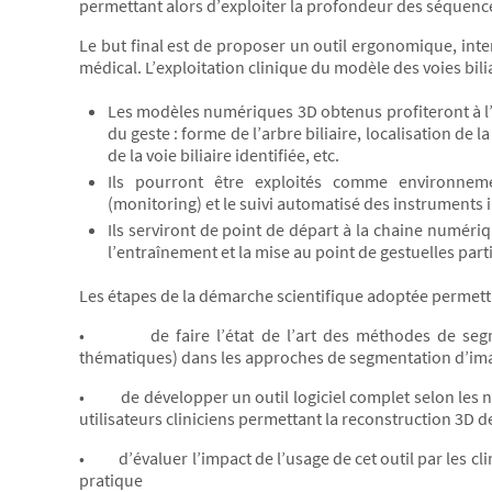
permettant alors d’exploiter la profondeur des séquenc
Le but final est de proposer un outil ergonomique, int
médical. L’exploitation clinique du modèle des voies bili
Les modèles numériques 3D obtenus profiteront à l’o
du geste : forme de l’arbre biliaire, localisation de
de la voie biliaire identifiée, etc.
Ils pourront être exploités comme environneme
(monitoring) et le suivi automatisé des instruments 
Ils serviront de point de départ à la chaine numér
l’entraînement et la mise au point de gestuelles parti
Les étapes de la démarche scientifique adoptée permet
• de faire l’état de l’art des méthodes de segmen
thématiques) dans les approches de segmentation d’im
• de développer un outil logiciel complet selon les no
utilisateurs cliniciens permettant la reconstruction 3D des
• d’évaluer l’impact de l’usage de cet outil par les clin
pratique