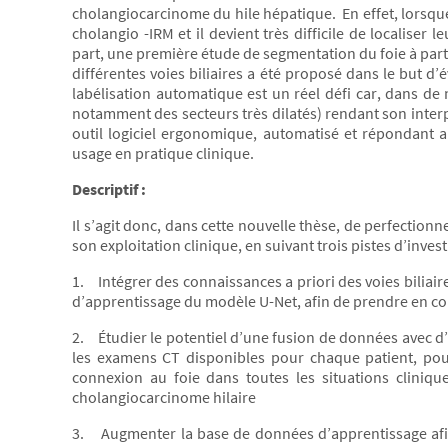
cholangiocarcinome du hile hépatique. En effet, lorsque l
cholangio -IRM et il devient très difficile de localiser
part, une première étude de segmentation du foie à par
différentes voies biliaires a été proposé dans le but d
labélisation automatique est un réel défi car, dans de
notamment des secteurs très dilatés) rendant son interpré
outil logiciel ergonomique, automatisé et répondant a
usage en pratique clinique.
Descriptif :
Il s’agit donc, dans cette nouvelle thèse, de perfectionne
son exploitation clinique, en suivant trois pistes d’invest
1. Intégrer des connaissances a priori des voies biliai
d’apprentissage du modèle U-Net, afin de prendre en com
2. Étudier le potentiel d’une fusion de données avec 
les examens CT disponibles pour chaque patient, pour 
connexion au foie dans toutes les situations clini
cholangiocarcinome hilaire
3. Augmenter la base de données d’apprentissage afi