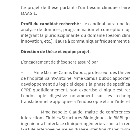
Ce projet de thèse partant d’un besoin clinique claire
MAAGIE.
Profil du candidat recherché
: Le candidat aura une f
analyse de données, programmation et conception logi
intégrant la pluridisciplinarité du domaine (besoin clini
innovation, etc.). Il aura à communiquer fréquemment av
Direction de thèse et équipe projet
:
L’encadrement de thèse sera assuré par
– Mme Marine Camus Duboc, professeur des Universités
de l’hôpital Saint-Antoine. Mme Camus Duboc apportera
développement du logiciel depuis la phase de spécifica
CPRE quotidiennement, son expertise clinique est rec
l’endoscopie digestive notamment sur les techniqu
translationnelle appliquée à l’endoscopie et sur l’intérê
– Mme Isabelle Claude, maitre de conférences HC, 
Interactions Fluides/Structures Biologiques de BMBI qui
ingénieur à l’interface clinique/ingénierie visant à la 
(Fistule artérioveineuse en dialyse, stenting d’anévrys