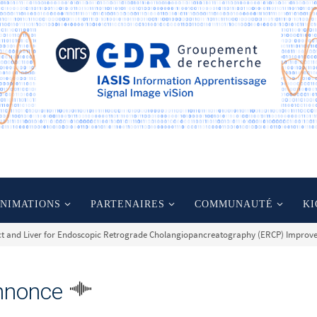
ANIMATIONS
PARTENAIRES
COMMUNAUTÉ
KI
uct and Liver for Endoscopic Retrograde Cholangiopancreatography (ERCP) Improv
nnonce