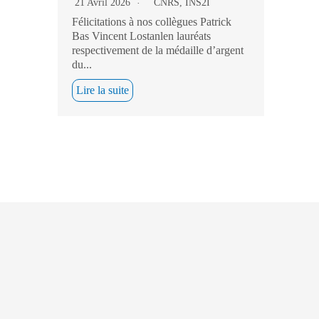
21 Avril 2026
CNRS
,
INS2I
Félicitations à nos collègues Patrick
Bas Vincent Lostanlen lauréats
respectivement de la médaille d’argent
du...
Lire la suite