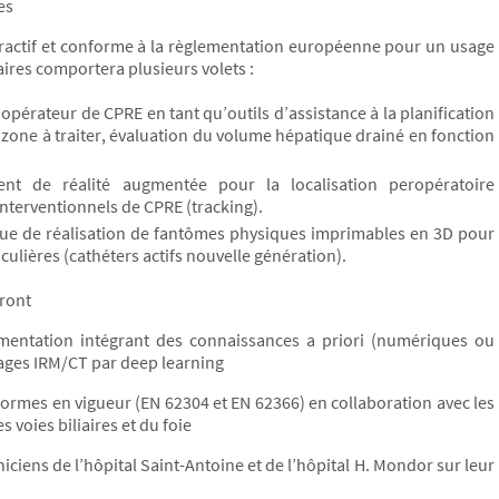
es
eractif et conforme à la règlementation européenne pour un usage
aires comportera plusieurs volets :
pérateur de CPRE en tant qu’outils d’assistance à la planification
 la zone à traiter, évaluation du volume hépatique drainé en fonction
nt de réalité augmentée pour la localisation peropératoire
interventionnels de CPRE (tracking).
ique de réalisation de fantômes physiques imprimables en 3D pour
culières (cathéters actifs nouvelle génération).
tront
tation intégrant des connaissances a priori (numériques ou
ages IRM/CT par deep learning
rmes en vigueur (EN 62304 et EN 62366) en collaboration avec les
 voies biliaires et du foie
iciens de l’hôpital Saint-Antoine et de l’hôpital H. Mondor sur leur