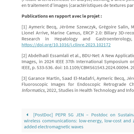
en traitement d’images (caractéristiques de textures par
Publications en rapport avec le projet :
[1] Aymeric Becq, Jérôme Szewczyk, Grégoire Salin, M
Lionel Arrive, Marine Camus, ERCP 2.0: Biliary 3D-recon
Research in Hepatology and Gastroenterology
https://doi.org/10.1016/j.clinre.2023.102172
[2] Abdelhadi Essamlali et al., BDU-Net: A New Applicat
Images, in 2024 IEEE 37th International Symposium 
IEEE, p. 533‑536. doi: 10.1109/CBMS61543.2024.00094. 2
[3] Garance Martin, Saad El-Madafri, Aymeric Becq, Jé
Fluoroscopic Images for Endoscopic Retrograde C
Informatics
, 2022, Studies in Health Technology and Inf
[PostDoc] PEPR 5G JEN – Postdoc on Sustain
wireless communications: low-energy, low-cost and 
added electromagnetic waves