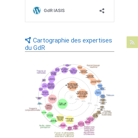
Cartographie des expertises
du GdR
Expertises du GdR - cartographie par Axes
- 19/09/2025