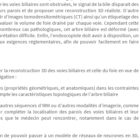
es voies biliaires sont obstruées, le signal de la bile disparait des
 leurs parois et de proposer une reconstruction 3D réaliste. D’autre
tir d’images tomodensitométriques (CT) ainsi qu’un étiquetage des
’évaluer le volume de foie drainé par chaque voie. Cependant cette
 nombreux cas pathologiques, cet arbre biliaire est déformé (avec
tation difficile. Enfin, l’endoscopiste doit avoir à disposition, un
ux exigences réglementaires, afin de pouvoir facilement en faire
r la reconstruction 3D des voies biliaires et celle du foie en vue de
igation :
res (propriétés géométriques, et anatomiques) dans les contraintes
pte les caractéristiques topologiques de l’arbre biliaire
d’autres séquences d’IRM ou d’autres modalités d’imagerie, comme
compléter la localisation des parois des voies biliaires et leur
ques que le médecin peut rencontrer, notamment dans le cas de
n de pouvoir passer à un modèle de réseaux de neurones en 3D,