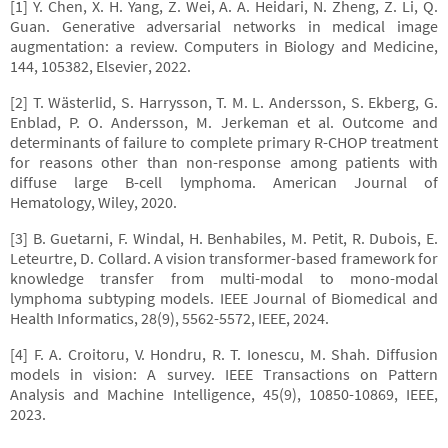
[1] Y. Chen, X. H. Yang, Z. Wei, A. A. Heidari, N. Zheng, Z. Li, Q.
Guan. Generative adversarial networks in medical image
augmentation: a review. Computers in Biology and Medicine,
144, 105382, Elsevier, 2022.
[2] T. Wästerlid, S. Harrysson, T. M. L. Andersson, S. Ekberg, G.
Enblad, P. O. Andersson, M. Jerkeman et al. Outcome and
determinants of failure to complete primary R-CHOP treatment
for reasons other than non-response among patients with
diffuse large B-cell lymphoma. American Journal of
Hematology, Wiley, 2020.
[3] B. Guetarni, F. Windal, H. Benhabiles, M. Petit, R. Dubois, E.
Leteurtre, D. Collard. A vision transformer-based framework for
knowledge transfer from multi-modal to mono-modal
lymphoma subtyping models. IEEE Journal of Biomedical and
Health Informatics, 28(9), 5562-5572, IEEE, 2024.
[4] F. A. Croitoru, V. Hondru, R. T. Ionescu, M. Shah. Diffusion
models in vision: A survey. IEEE Transactions on Pattern
Analysis and Machine Intelligence, 45(9), 10850-10869, IEEE,
2023.