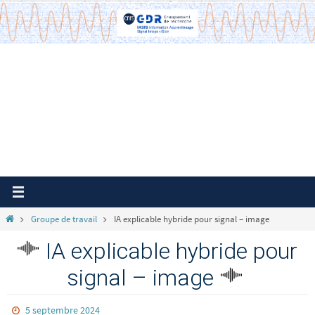
Passer
vers
le
contenu
Home
Groupe de travail
IA explicable hybride pour signal – image
IA explicable hybride pour
signal – image
5 septembre 2024