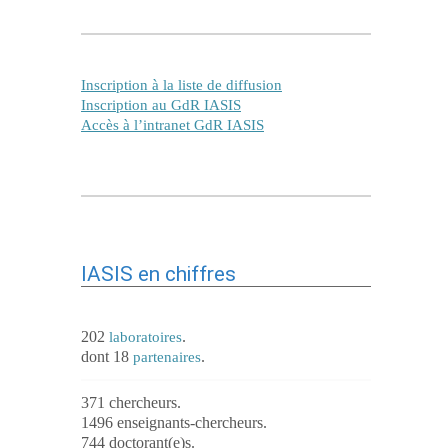
Inscription à la liste de diffusion
Inscription au GdR IASIS
Accès à l’intranet GdR IASIS
IASIS en chiffres
202
.
laboratoires
dont 18
.
partenaires
371 chercheurs.
1496 enseignants-chercheurs.
744 doctorant(e)s.