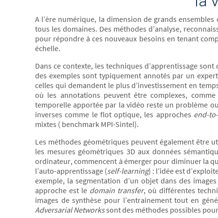
la 
A l’ère numérique, la dimension de grands ensembles 
tous les domaines. Des méthodes d’analyse, reconnaiss
pour répondre à ces nouveaux besoins en tenant compte
échelle.
Dans ce contexte, les techniques d’apprentissage sont
des exemples sont typiquement annotés par un expert 
celles qui demandent le plus d’investissement en temps
où les annotations peuvent être complexes, comme
temporelle apportée par la vidéo reste un problème ou
inverses comme le flot optique, les approches
end-to
mixtes ( benchmark MPI-Sintel).
Les méthodes géométriques peuvent également être uti
les mesures géométriques 3D aux données sémantiques.
ordinateur, commencent à émerger pour diminuer la qu
l’auto-apprentissage (
self-learning
) : l’idée est d’expl
exemple, la segmentation d’un objet dans des images c
approche est le
domain transfer
, où différentes tech
images de synthèse pour l’entrainement tout en génér
Adversarial Networks
sont des méthodes possibles pour