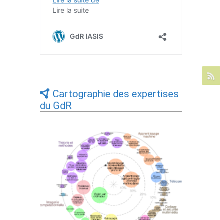
Cartographie des expertises
du GdR
Expertises du GdR - cartographie par Axes
- 19/09/2025