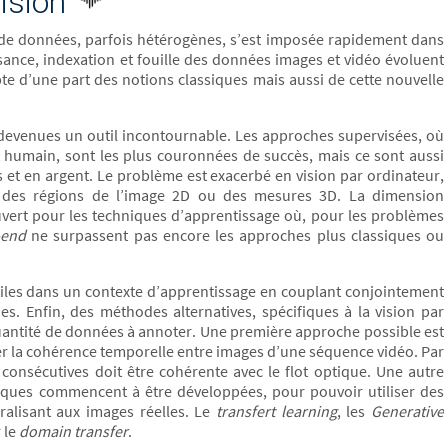
vision
de données, parfois hétérogènes, s’est imposée rapidement dans
ance, indexation et fouille des données images et vidéo évoluent
 d’une part des notions classiques mais aussi de cette nouvelle
 devenues un outil incontournable. Les approches supervisées, où
humain, sont les plus couronnées de succès, mais ce sont aussi
 et en argent. Le problème est exacerbé en vision par ordinateur,
 des régions de l’image 2D ou des mesures 3D. La dimension
vert pour les techniques d’apprentissage où, pour les problèmes
-end
ne surpassent pas encore les approches plus classiques ou
les dans un contexte d’apprentissage en couplant conjointement
 Enfin, des méthodes alternatives, spécifiques à la vision par
antité de données à annoter. Une première approche possible est
oiter la cohérence temporelle entre images d’une séquence vidéo. Par
onsécutives doit être cohérente avec le flot optique. Une autre
niques commencent à être développées, pour pouvoir utiliser des
alisant aux images réelles. Le
transfert learning
, les
Generative
 le
domain transfer
.