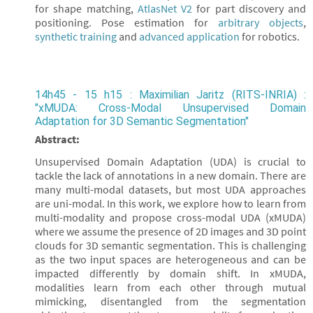
for shape matching,
AtlasNet V2
for part discovery and
positioning. Pose estimation for
arbitrary objects
,
synthetic training
and
advanced application
for robotics.
14h45 - 15 h15 : Maximilian Jaritz (RITS-INRIA) :
"xMUDA: Cross-Modal Unsupervised Domain
Adaptation for 3D Semantic Segmentation"
Abstract:
Unsupervised Domain Adaptation (UDA) is crucial to
tackle the lack of annotations in a new domain. There are
many multi-modal datasets, but most UDA approaches
are uni-modal. In this work, we explore how to learn from
multi-modality and propose cross-modal UDA (xMUDA)
where we assume the presence of 2D images and 3D point
clouds for 3D semantic segmentation. This is challenging
as the two input spaces are heterogeneous and can be
impacted differently by domain shift. In xMUDA,
modalities learn from each other through mutual
mimicking, disentangled from the segmentation