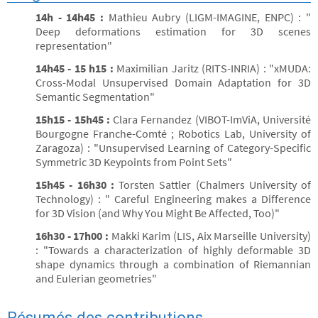
14h - 14h45 :
Mathieu Aubry (LIGM-IMAGINE, ENPC) : "
Deep deformations estimation for 3D scenes
representation"
14h45 - 15 h15 :
Maximilian Jaritz (RITS-INRIA) : "xMUDA:
Cross-Modal Unsupervised Domain Adaptation for 3D
Semantic Segmentation"
15h15 - 15h45 :
Clara Fernandez (VIBOT-ImViA, Université
Bourgogne Franche-Comté ; Robotics Lab, University of
Zaragoza) : "Unsupervised Learning of Category-Specific
Symmetric 3D Keypoints from Point Sets"
15h45 - 16h30 :
Torsten Sattler (Chalmers University of
Technology) : " Careful Engineering makes a Difference
for 3D Vision (and Why You Might Be Affected, Too)"
16h30 - 17h00 :
Makki Karim (LIS, Aix Marseille University)
: "Towards a characterization of highly deformable 3D
shape dynamics through a combination of Riemannian
and Eulerian geometries"
Résumés des contributions