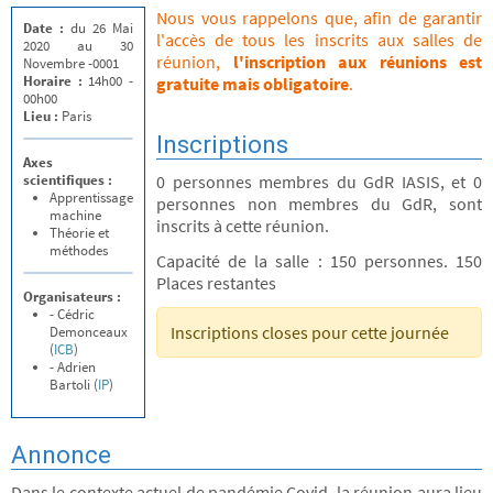
Nous vous rappelons que, afin de garantir
Date :
du 26 Mai
l'accès de tous les inscrits aux salles de
2020 au 30
réunion,
l'inscription aux réunions est
Novembre -0001
Horaire :
14h00 -
gratuite mais obligatoire
.
00h00
Lieu :
Paris
Inscriptions
Axes
scientifiques :
0 personnes membres du GdR IASIS, et 0
Apprentissage
personnes non membres du GdR, sont
machine
inscrits à cette réunion.
Théorie et
méthodes
Capacité de la salle : 150 personnes. 150
Places restantes
Organisateurs :
- Cédric
Inscriptions closes pour cette journée
Demonceaux
(
ICB
)
- Adrien
Bartoli (
IP
)
Annonce
Dans le contexte actuel de pandémie Covid, la réunion aura lieu