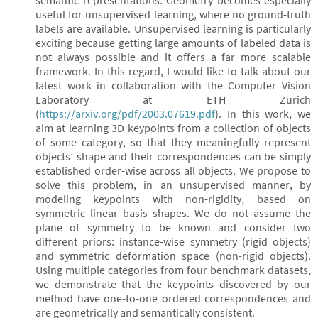
semantic representations. Geometry becomes especially
useful for unsupervised learning, where no ground-truth
labels are available. Unsupervised learning is particularly
exciting because getting large amounts of labeled data is
not always possible and it offers a far more scalable
framework. In this regard, I would like to talk about our
latest work in collaboration with the Computer Vision
Laboratory at ETH Zurich
(
https://arxiv.org/pdf/2003.07619.pdf
). In this work, we
aim at learning 3D keypoints from a collection of objects
of some category, so that they meaningfully represent
objects’ shape and their correspondences can be simply
established order-wise across all objects. We propose to
solve this problem, in an unsupervised manner, by
modeling keypoints with non-rigidity, based on
symmetric linear basis shapes. We do not assume the
plane of symmetry to be known and consider two
different priors: instance-wise symmetry (rigid objects)
and symmetric deformation space (non-rigid objects).
Using multiple categories from four benchmark datasets,
we demonstrate that the keypoints discovered by our
method have one-to-one ordered correspondences and
are geometrically and semantically consistent.