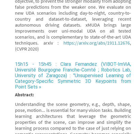
objective, to prevent the stronger modality from adopting
false predictions from the weaker one. We evaluate on
new UDA scenarios including day-to-night, country-to-
country and dataset-to-dataset, leveraging recent
autonomous driving datasets. xMUDA brings large
improvements over uni-modal UDA on all tested
scenarios, and is complementary to state-of-the-art UDA
techniques. arxiv :
https://arxiv.org/abs/1911.12676
,
(CVPR 2020)
15h15 - 15h45 : Clara Fernandez (VIBOT-ImViA,
Université Bourgogne Franche-Comté ; Robotics Lab,
University of Zaragoza) : "Unsupervised Learning of
Category-Specific Symmetric 3D Keypoints from
Point Sets »
Abstract:
Understanding the scene geometry, e.g., depth, shape,
pose, motion... is essential for many vision tasks. Building
learning architectures that leverage the geometric
properties of the scene, can improve and simplify the
learning process compared to the case of just relying on