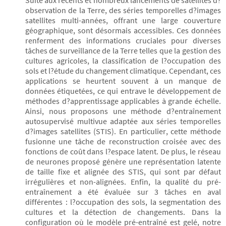
Suite aux récents et nombreux lancements de satellites d?
observation de la Terre, des séries temporelles d?images
satellites multi-années, offrant une large couverture
géographique, sont désormais accessibles. Ces données
renferment des informations cruciales pour diverses
tâches de surveillance de la Terre telles que la gestion des
cultures agricoles, la classification de l?occupation des
sols et l?étude du changement climatique. Cependant, ces
applications se heurtent souvent à un manque de
données étiquetées, ce qui entrave le développement de
méthodes d?apprentissage applicables à grande échelle.
Ainsi, nous proposons une méthode d?entraînement
autosupervisé multivue adaptée aux séries temporelles
d?images satellites (STIS). En particulier, cette méthode
fusionne une tâche de reconstruction croisée avec des
fonctions de coût dans l?espace latent. De plus, le réseau
de neurones proposé génère une représentation latente
de taille fixe et alignée des STIS, qui sont par défaut
irrégulières et non-alignées. Enfin, la qualité du pré-
entraînement a été évaluée sur 3 tâches en aval
différentes : l?occupation des sols, la segmentation des
cultures et la détection de changements. Dans la
configuration où le modèle pré-entraîné est gelé, notre