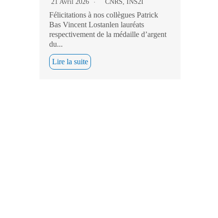
21 Avril 2026
CNRS
,
INS2I
Félicitations à nos collègues Patrick
Bas Vincent Lostanlen lauréats
respectivement de la médaille d’argent
du...
Lire la suite