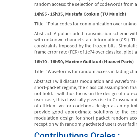
random access: the selection of codewords from a
14h55 - 15h35, Mustafa Coskun (TU Munich)
Title: "Polar codes for communication over unkn
Abstract: A polar-coded transmission scheme wit
with unknown channel state information (CSI). The
constraints imposed by the frozen bits. Simulat
frame error rate (FER) of 1e?4 over classical pilo
16h10 - 16h50, Maxime Guillaud (Huawei Paris)
Title: "Waveforms for random access in fading ch
Abstract:I will discuss modulation and waveform 
short-packet regime, the classical assumption tha
not hold. I will thus focus on the design of non-
user case, this classically gives rise to Grassman
of efficient vector codebook design as an optim
provide good approximate solutions to the cod
modulation design for short packet random acce
reception with randomly activated users over fadin
Contributions Orales :