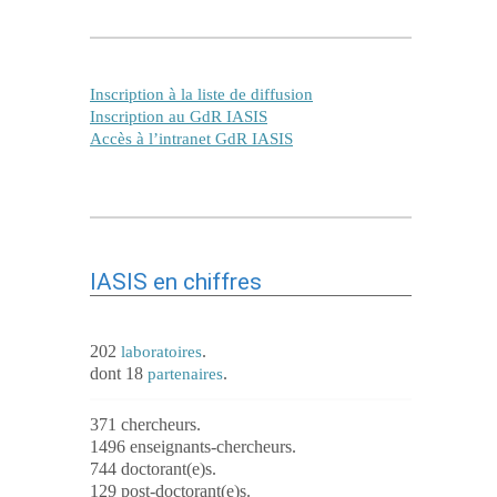
Inscription à la liste de diffusion
Inscription au GdR IASIS
Accès à l’intranet GdR IASIS
IASIS en chiffres
202
.
laboratoires
dont 18
.
partenaires
371 chercheurs.
1496 enseignants-chercheurs.
744 doctorant(e)s.
129 post-doctorant(e)s.