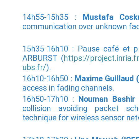
14h55-15h35 :
Mustafa Cos
communication over unknown fad
15h35-16h10 : Pause café et p
ARBURST (
https://project.inria.f
ubs.fr/
).
16h10-16h50 :
Maxime Guillaud 
access in fading channels.
16h50-17h10 :
Nouman Bashir (
collision avoiding packet sch
technique for wireless sensor ne