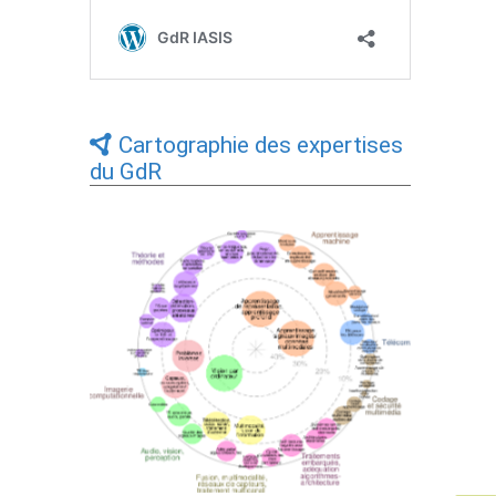
Cartographie des expertises
du GdR
Expertises du GdR - cartographie par Axes
- 19/09/2025