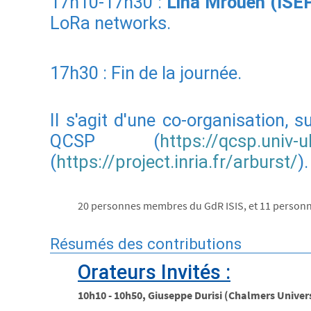
17h10-17h30 :
Lina Mroueh (ISE
LoRa networks.
17h30 : Fin de la journée.
Il s'agit d'une co-organisation, 
QCSP (
https://qcsp.univ-u
(
https://project.inria.fr/arburst/
).
20 personnes membres du GdR ISIS, et 11 personne
Résumés des contributions
Orateurs Invités :
10h10 - 10h50, Giuseppe Durisi (Chalmers Univers