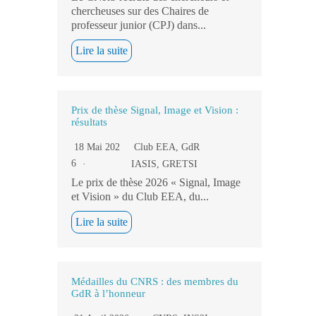
chercheuses sur des Chaires de
professeur junior (CPJ) dans...
Lire la suite
Prix de thèse Signal, Image et Vision :
résultats
18 Mai 202
Club EEA
,
GdR
6
IASIS
,
GRETSI
Le prix de thèse 2026 « Signal, Image
et Vision » du Club EEA, du...
Lire la suite
Médailles du CNRS : des membres du
GdR à l’honneur