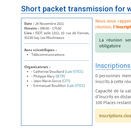
Short packet transmission for 
Nous vous rappelon
Date :
24 Novembre 2021
réunion,
l'inscrip
Horaire :
09h30 - 17h30
Lieu :
ISEP, salle L012, 10 rue de Vanves,
92130 Issy Les Moulineaux
La réunion ser
obligatoire
Axes scientifiques :
Télécommunications
Inscriptions
Organisateurs :
- Catherine Douillard (
Lab-STICC
)
0 personnes mem
- Philippe Mary (
IETR
)
- Jean-Marie Gorce (
CITI
)
inscrits à cette ré
- Emmanuel Boutillon (
Lab-STICC
)
Capacité de la sa
d'inscrits en distan
100 Places restan
Inscriptions clo