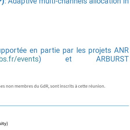
P)
: Adaptive multi-channels allocation in
supportée en partie par les projets ANR
bs.fr/events
) et ARBURST
s non membres du GdR, sont inscrits à cette réunion.
ity)