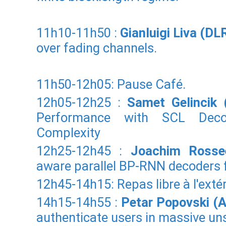
11h10-11h50 :
Gianluigi Liva (D
over fading channels.
11h50-12h05: Pause Café.
12h05-12h25 :
Samet Gelincik
Performance with SCL Decod
Complexity
12h25-12h45 :
Joachim Rosse
aware parallel BP-RNN decoders 
12h45-14h15: Repas libre à l'extér
14h15-14h55 :
Petar Popovski (A
authenticate users in massive u