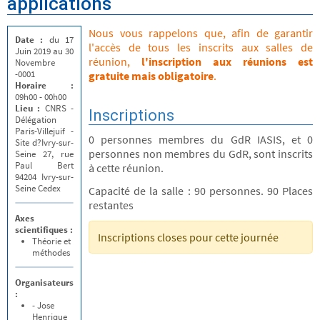
applications
Nous vous rappelons que, afin de garantir
Date :
du 17
l'accès de tous les inscrits aux salles de
Juin 2019 au 30
réunion,
l'inscription aux réunions est
Novembre
-0001
gratuite mais obligatoire
.
Horaire :
09h00 - 00h00
Lieu :
CNRS -
Inscriptions
Délégation
Paris-Villejuif -
0 personnes membres du GdR IASIS, et 0
Site d?Ivry-sur-
personnes non membres du GdR, sont inscrits
Seine 27, rue
Paul Bert
à cette réunion.
94204 Ivry-sur-
Seine Cedex
Capacité de la salle : 90 personnes. 90 Places
restantes
Axes
scientifiques :
Inscriptions closes pour cette journée
Théorie et
méthodes
Organisateurs
:
- Jose
Henrique