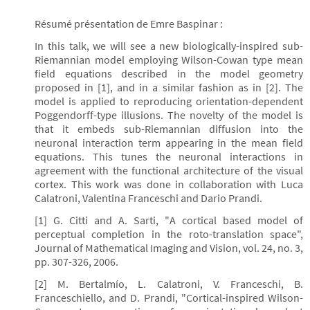
Résumé présentation de Emre Baspinar :
In this talk, we will see a new biologically-inspired sub-
Riemannian model employing Wilson-Cowan type mean
field equations described in the model geometry
proposed in [1], and in a similar fashion as in [2]. The
model is applied to reproducing orientation-dependent
Poggendorff-type illusions. The novelty of the model is
that it embeds sub-Riemannian diffusion into the
neuronal interaction term appearing in the mean field
equations. This tunes the neuronal interactions in
agreement with the functional architecture of the visual
cortex. This work was done in collaboration with Luca
Calatroni, Valentina Franceschi and Dario Prandi.
[1] G. Citti and A. Sarti, "A cortical based model of
perceptual completion in the roto-translation space",
Journal of Mathematical Imaging and Vision, vol. 24, no. 3,
pp. 307-326, 2006.
[2] M. Bertalmío, L. Calatroni, V. Franceschi, B.
Franceschiello, and D. Prandi, "Cortical-inspired Wilson-