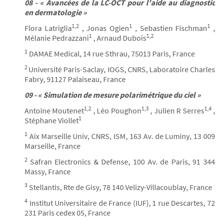
08 - « Avancées de la LC-OCT pour l'aide au diagnostic
en dermatologie »
1,2
1
1
Flora Latriglia
, Jonas Ogien
, Sebastien Fischman
,
1
1,2
Mélanie Pedrazzani
, Arnaud Dubois
1
DAMAE Medical, 14 rue Sthrau, 75013 Paris, France
2
Université Paris-Saclay, IOGS, CNRS, Laboratoire Charles
Fabry, 91127 Palaiseau, France
09 - « Simulation de mesure polarimétrique du ciel »
1,2
1,3
1,4
Antoine Moutenet
, Léo Poughon
, Julien R Serres
,
1
Stéphane Viollet
1
Aix Marseille Univ, CNRS, ISM, 163 Av. de Luminy, 13 009
Marseille, France
2
Safran Electronics & Defense, 100 Av. de Paris, 91 344
Massy, France
3
Stellantis, Rte de Gisy, 78 140 Velizy-Villacoublay, France
4
Institut Universitaire de France (IUF), 1 rue Descartes, 72
231 Paris cedex 05, France