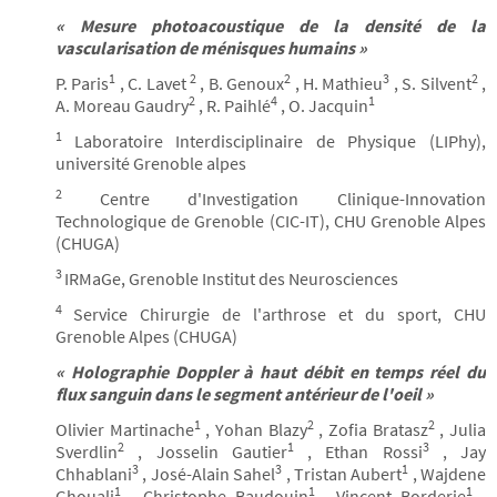
« Mesure photoacoustique de la densité de la
vascularisation de ménisques humains »
1
2
2
3
2
P. Paris
, C. Lavet
, B. Genoux
, H. Mathieu
, S. Silvent
,
2
4
1
A. Moreau Gaudry
, R. Paihlé
, O. Jacquin
1
Laboratoire Interdisciplinaire de Physique (LIPhy),
université Grenoble alpes
2
Centre d'Investigation Clinique-Innovation
Technologique de Grenoble (CIC-IT), CHU Grenoble Alpes
(CHUGA)
3
IRMaGe, Grenoble Institut des Neurosciences
4
Service Chirurgie de l'arthrose et du sport, CHU
Grenoble Alpes (CHUGA)
« Holographie Doppler à haut débit en temps réel du
flux sanguin dans le segment antérieur de l'oeil »
1
2
2
Olivier Martinache
, Yohan Blazy
, Zofia Bratasz
, Julia
2
1
3
Sverdlin
, Josselin Gautier
, Ethan Rossi
, Jay
3
3
1
Chhablani
, José-Alain Sahel
, Tristan Aubert
, Wajdene
1
1
1
Ghouali
, Christophe Baudouin
, Vincent Borderie
,