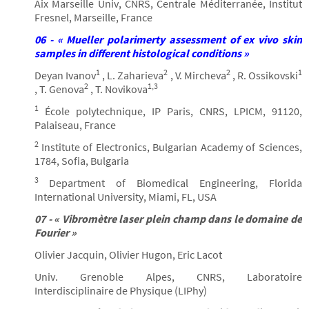
Aix Marseille Univ, CNRS, Centrale Méditerranée, Institut
Fresnel, Marseille, France
06 - « Mueller polarimerty assessment of ex vivo skin
samples in different histological conditions »
1
2
2
1
Deyan Ivanov
, L. Zaharieva
, V. Mircheva
, R. Ossikovski
2
1,3
, T. Genova
, T. Novikova
1
École polytechnique, IP Paris, CNRS, LPICM, 91120,
Palaiseau, France
2
Institute of Electronics, Bulgarian Academy of Sciences,
1784, Sofia, Bulgaria
3
Department of Biomedical Engineering, Florida
International University, Miami, FL, USA
07 - « Vibromètre laser plein champ dans le domaine de
Fourier »
Olivier Jacquin, Olivier Hugon, Eric Lacot
Univ. Grenoble Alpes, CNRS, Laboratoire
Interdisciplinaire de Physique (LIPhy)