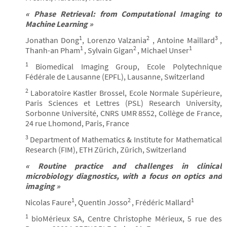
« Phase Retrieval: from Computational Imaging to
Machine Learning »
1
2
3
Jonathan Dong
, Lorenzo Valzania
, Antoine Maillard
,
1
2
1
Thanh-an Pham
, Sylvain Gigan
, Michael Unser
1
Biomedical Imaging Group, Ecole Polytechnique
Fédérale de Lausanne (EPFL), Lausanne, Switzerland
2
Laboratoire Kastler Brossel, Ecole Normale Supérieure,
Paris Sciences et Lettres (PSL) Research University,
Sorbonne Université, CNRS UMR 8552, Collège de France,
24 rue Lhomond, Paris, France
3
Department of Mathematics & Institute for Mathematical
Research (FIM), ETH Zürich, Zürich, Switzerland
« Routine practice and challenges in clinical
microbiology diagnostics, with a focus on optics and
imaging »
1
2
1
Nicolas Faure
, Quentin Josso
, Frédéric Mallard
1
bioMérieux SA, Centre Christophe Mérieux, 5 rue des