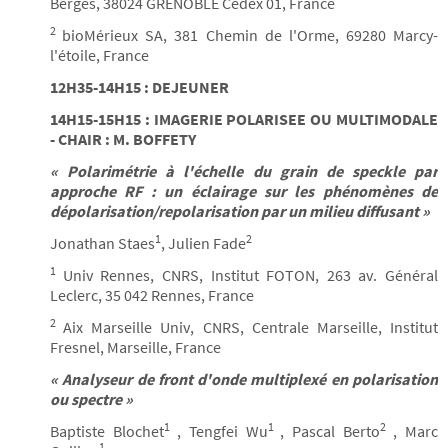
Berges, 38024 GRENOBLE Cedex 01, France
2
bioMérieux SA, 381 Chemin de l'Orme, 69280 Marcy-
l'étoile, France
12H35-14H15 : DEJEUNER
14H15-15H15 : IMAGERIE POLARISEE OU MULTIMODALE
- CHAIR : M. BOFFETY
« Polarimétrie à l'échelle du grain de speckle par
approche RF : un éclairage sur les phénomènes de
dépolarisation/repolarisation par un milieu diffusant »
1
2
Jonathan Staes
, Julien Fade
1
Univ Rennes, CNRS, Institut FOTON, 263 av. Général
Leclerc, 35 042 Rennes, France
2
Aix Marseille Univ, CNRS, Centrale Marseille, Institut
Fresnel, Marseille, France
« Analyseur de front d'onde multiplexé en polarisation
ou spectre »
1
1
2
Baptiste Blochet
, Tengfei Wu
, Pascal Berto
, Marc
1