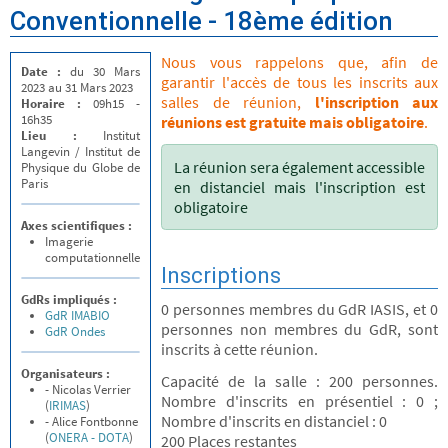
Conventionnelle - 18ème édition
Nous vous rappelons que, afin de
Date :
du 30 Mars
garantir l'accès de tous les inscrits aux
2023 au 31 Mars 2023
salles de réunion,
l'inscription aux
Horaire :
09h15 -
16h35
réunions est gratuite mais obligatoire
.
Lieu :
Institut
Langevin / Institut de
La réunion sera également accessible
Physique du Globe de
Paris
en distanciel mais l'inscription est
obligatoire
Axes scientifiques :
Imagerie
computationnelle
Inscriptions
GdRs impliqués :
0 personnes membres du GdR IASIS, et 0
GdR IMABIO
personnes non membres du GdR, sont
GdR Ondes
inscrits à cette réunion.
Organisateurs :
Capacité de la salle : 200 personnes.
- Nicolas Verrier
Nombre d'inscrits en présentiel : 0 ;
(
IRIMAS
)
Nombre d'inscrits en distanciel : 0
- Alice Fontbonne
(
ONERA - DOTA
)
200 Places restantes