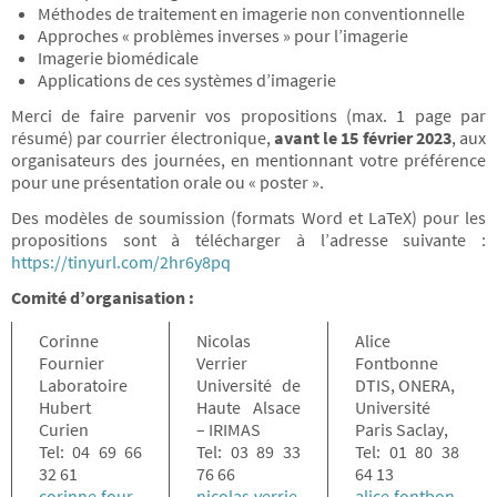
Méthodes de traitement en imagerie non conventionnelle
Approches « problèmes inverses » pour l’imagerie
Imagerie biomédicale
Applications de ces systèmes d’imagerie
Merci de faire parvenir vos propositions (max. 1 page par
résumé) par courrier électronique,
avant le 15 février 2023
, aux
organisateurs des journées, en mentionnant votre préférence
pour une présentation orale ou « poster ».
Des modèles de soumission (formats Word et LaTeX) pour les
propositions sont à télécharger à l’adresse suivante :
https://tinyurl.com/2hr6y8pq
Comité d’organisation :
Corinne
Nicolas
Alice
Fournier
Verrier
Fontbonne
Laboratoire
Université de
DTIS, ONERA,
Hubert
Haute Alsace
Université
Curien
– IRIMAS
Paris Saclay,
Tel: 04 69 66
Tel: 03 89 33
Tel: 01 80 38
32 61
76 66
64 13
corinne.four
nicolas.verrie
alice.fontbon