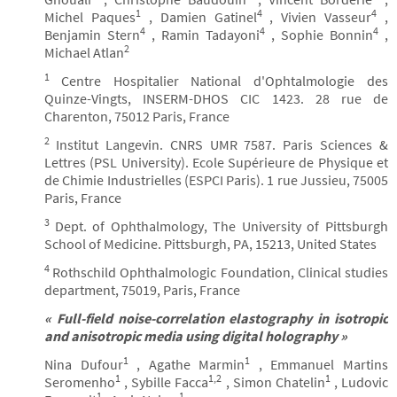
1
4
4
Michel Paques
, Damien Gatinel
, Vivien Vasseur
,
4
4
4
Benjamin Stern
, Ramin Tadayoni
, Sophie Bonnin
,
2
Michael Atlan
1
Centre Hospitalier National d'Ophtalmologie des
Quinze-Vingts, INSERM-DHOS CIC 1423. 28 rue de
Charenton, 75012 Paris, France
2
Institut Langevin. CNRS UMR 7587. Paris Sciences &
Lettres (PSL University). Ecole Supérieure de Physique et
de Chimie Industrielles (ESPCI Paris). 1 rue Jussieu, 75005
Paris, France
3
Dept. of Ophthalmology, The University of Pittsburgh
School of Medicine. Pittsburgh, PA, 15213, United States
4
Rothschild Ophthalmologic Foundation, Clinical studies
department, 75019, Paris, France
« Full-field noise-correlation elastography in isotropic
and anisotropic media using digital holography »
1
1
Nina Dufour
, Agathe Marmin
, Emmanuel Martins
1
1,2
1
Seromenho
, Sybille Facca
, Simon Chatelin
, Ludovic
1
1