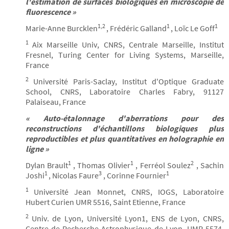
l'estimation de surfaces biologiques en microscopie de
fluorescence »
1,2
1
1
Marie-Anne Burcklen
, Frédéric Galland
, Loïc Le Goff
1
Aix Marseille Univ, CNRS, Centrale Marseille, Institut
Fresnel, Turing Center for Living Systems, Marseille,
France
2
Université Paris-Saclay, Institut d'Optique Graduate
School, CNRS, Laboratoire Charles Fabry, 91127
Palaiseau, France
« Auto-étalonnage d'aberrations pour des
reconstructions d'échantillons biologiques plus
reproductibles et plus quantitatives en holographie en
ligne »
1
1
2
Dylan Brault
, Thomas Olivier
, Ferréol Soulez
, Sachin
1
3
1
Joshi
, Nicolas Faure
, Corinne Fournier
1
Université Jean Monnet, CNRS, IOGS, Laboratoire
Hubert Curien UMR 5516, Saint Etienne, France
2
Univ. de Lyon, Université Lyon1, ENS de Lyon, CNRS,
Centre de Recherche Astrophysique de Lyon, UMR 5574,