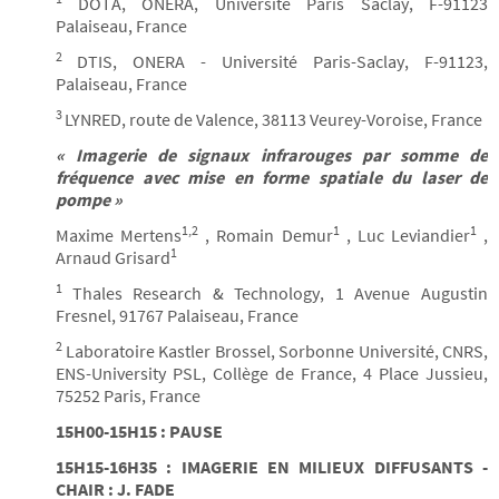
DOTA, ONERA, Université Paris Saclay, F-91123
Palaiseau, France
2
DTIS, ONERA - Université Paris-Saclay, F-91123,
Palaiseau, France
3
LYNRED, route de Valence, 38113 Veurey-Voroise, France
« Imagerie de signaux infrarouges par somme de
fréquence avec mise en forme spatiale du laser de
pompe »
1,2
1
1
Maxime Mertens
, Romain Demur
, Luc Leviandier
,
1
Arnaud Grisard
1
Thales Research & Technology, 1 Avenue Augustin
Fresnel, 91767 Palaiseau, France
2
Laboratoire Kastler Brossel, Sorbonne Université, CNRS,
ENS-University PSL, Collège de France, 4 Place Jussieu,
75252 Paris, France
15H00-15H15 : PAUSE
15H15-16H35 : IMAGERIE EN MILIEUX DIFFUSANTS -
CHAIR : J. FADE