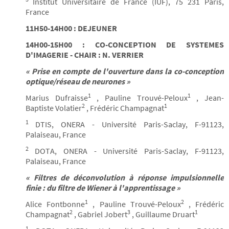
Institut Universitaire de France (IUF), 75 231 Paris,
France
11H50-14H00 : DEJEUNER
14H00-15H00 : CO-CONCEPTION DE SYSTEMES
D'IMAGERIE - CHAIR : N. VERRIER
« Prise en compte de l'ouverture dans la co-conception
optique/réseau de neurones »
1
1
Marius Dufraisse
, Pauline Trouvé-Peloux
, Jean-
2
1
Baptiste Volatier
, Frédéric Champagnat
1
DTIS, ONERA - Université Paris-Saclay, F-91123,
Palaiseau, France
2
DOTA, ONERA - Université Paris-Saclay, F-91123,
Palaiseau, France
« Filtres de déconvolution à réponse impulsionnelle
finie : du filtre de Wiener à l'apprentissage »
1
2
Alice Fontbonne
, Pauline Trouvé-Peloux
, Frédéric
2
3
1
Champagnat
, Gabriel Jobert
, Guillaume Druart
1