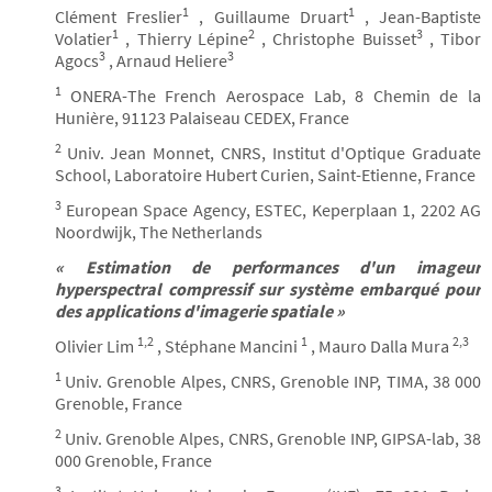
1
1
Clément Freslier
, Guillaume Druart
, Jean-Baptiste
1
2
3
Volatier
, Thierry Lépine
, Christophe Buisset
, Tibor
3
3
Agocs
, Arnaud Heliere
1
ONERA-The French Aerospace Lab, 8 Chemin de la
Hunière, 91123 Palaiseau CEDEX, France
2
Univ. Jean Monnet, CNRS, Institut d'Optique Graduate
School, Laboratoire Hubert Curien, Saint-Etienne, France
3
European Space Agency, ESTEC, Keperplaan 1, 2202 AG
Noordwijk, The Netherlands
« Estimation de performances d'un imageur
hyperspectral compressif sur système embarqué pour
des applications d'imagerie spatiale »
1,2
1
2,3
Olivier Lim
, Stéphane Mancini
, Mauro Dalla Mura
1
Univ. Grenoble Alpes, CNRS, Grenoble INP, TIMA, 38 000
Grenoble, France
2
Univ. Grenoble Alpes, CNRS, Grenoble INP, GIPSA-lab, 38
000 Grenoble, France
3