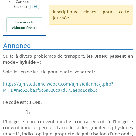
- Corinne
Fournier (
LaHC
)
Inscriptions closes pour cette
journée
Lien vers la
visioconférence
Annonce
Suite à divers problèmes de transport,
les JIONC passent en
mode « hybride »
:
Voici le lien de la visio pour jeudi et vendredi :
https://ujmstetienne.webex.com/ujmstetienne/j.php?
MTID=me628ba3f5c6a620c87d573a4ba1dab1e
Le code est : JIONC
—————- /!\
L’imagerie non conventionnelle, contrairement à l’imagerie
conventionnelle, permet d’accéder à des grandeurs physiques
(opacité, indice optique, propriété de polarisation d’une onde,