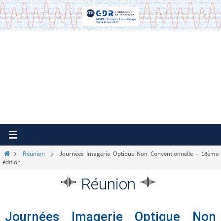
Passer
vers
le
contenu
Home
Réunion
Journées Imagerie Optique Non Conventionnelle – 18ème
édition
Réunion
Journées Imagerie Optique Non