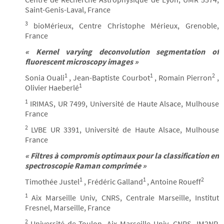
Saint-Genis-Laval, France
3
bioMérieux, Centre Christophe Mérieux, Grenoble,
France
« Kernel varying deconvolution segmentation of
fluorescent microscopy images »
1
1
2
Sonia Ouali
, Jean-Baptiste Courbot
, Romain Pierron
,
1
Olivier Haeberlé
1
IRIMAS, UR 7499, Université de Haute Alsace, Mulhouse
France
2
LVBE UR 3391, Université de Haute Alsace, Mulhouse
France
« Filtres à compromis optimaux pour la classification en
spectroscopie Raman comprimée »
1
1
2
Timothée Justel
, Frédéric Galland
, Antoine Roueff
1
Aix Marseille Univ, CNRS, Centrale Marseille, Institut
Fresnel, Marseille, France
2
Université de Toulon, Aix Marseille Univ, CNRS, IM2NP,