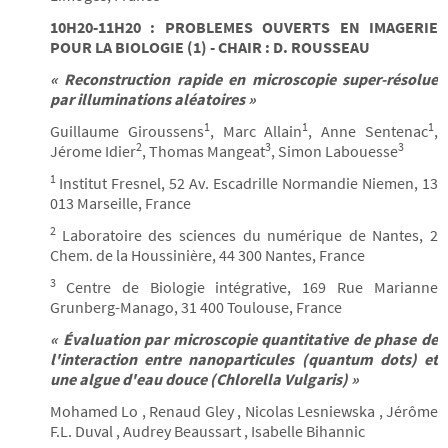
10H20-11H20 : PROBLEMES OUVERTS EN IMAGERIE
POUR LA BIOLOGIE (1) - CHAIR : D. ROUSSEAU
« Reconstruction rapide en microscopie super-résolue
par illuminations aléatoires »
1
1
1
Guillaume Giroussens
, Marc Allain
, Anne Sentenac
,
2
3
3
Jérome Idier
, Thomas Mangeat
, Simon Labouesse
1
Institut Fresnel, 52 Av. Escadrille Normandie Niemen, 13
013 Marseille, France
2
Laboratoire des sciences du numérique de Nantes, 2
Chem. de la Houssinière, 44 300 Nantes, France
3
Centre de Biologie intégrative, 169 Rue Marianne
Grunberg-Manago, 31 400 Toulouse, France
« Évaluation par microscopie quantitative de phase de
l'interaction entre nanoparticules (quantum dots) et
une algue d'eau douce (Chlorella Vulgaris) »
Mohamed Lo , Renaud Gley , Nicolas Lesniewska , Jérôme
F.L. Duval , Audrey Beaussart , Isabelle Bihannic