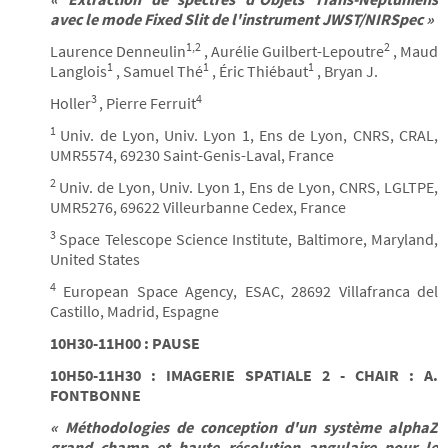
avec le mode Fixed Slit de l'instrument JWST/NIRSpec »
1,2
2
Laurence Denneulin
, Aurélie Guilbert-Lepoutre
, Maud
1
1
1
Langlois
, Samuel Thé
, Éric Thiébaut
, Bryan J.
3
4
Holler
, Pierre Ferruit
1
Univ. de Lyon, Univ. Lyon 1, Ens de Lyon, CNRS, CRAL,
UMR5574, 69230 Saint-Genis-Laval, France
2
Univ. de Lyon, Univ. Lyon 1, Ens de Lyon, CNRS, LGLTPE,
UMR5276, 69622 Villeurbanne Cedex, France
3
Space Telescope Science Institute, Baltimore, Maryland,
United States
4
European Space Agency, ESAC, 28692 Villafranca del
Castillo, Madrid, Espagne
10H30-11H00 : PAUSE
10H50-11H30 : IMAGERIE SPATIALE 2 - CHAIR : A.
FONTBONNE
« Méthodologies de conception d'un système alphaZ
grand champ et haute résolution angulaire pour le