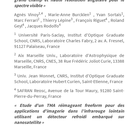
spectre visible »
1,4
1
1
Agnès Vinoy
, Marie-Anne Burcklen
, Yvan Sortais
,
2
3
4
Marc Ferrari
, Thierry Lépine
, François Riguet
, Roland
4
4
Geyl
, Jacques Rodolfo
1
Université Paris-Saclay, Institut d'Optique Graduate
School, CNRS, Laboratoire Charles Fabry, 2 av. A. Fresnel,
91127 Palaiseau, France
2
Aix Marseille Univ., Laboratoire d'Astrophysique de
Marseille, CNRS, CNES, 38 Rue Frédéric Joliot Curie, 13388
Marseille, France
3
Univ. Jean Monnet, CNRS, Institut d'Optique Graduate
School, Laboratoire Hubert Curien, Saint-Etienne, France
4
SAFRAN Reosc, Avenue de la Tour Maury, 91280 Saint-
Pierre-du-Perray, France
« Etude d'un TMA réimageant freeform pour des
applications d'imagerie dans l'infrarouge lointain
utilisant un détecteur refroidi embarqué sur
nanosatellite »