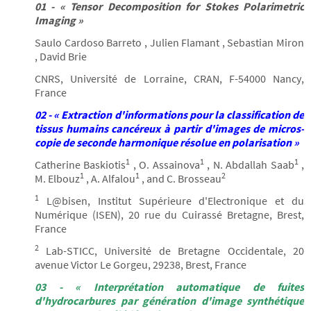
01 - « Tensor Decomposition for Stokes Polarimetric
Imaging »
Saulo Cardoso Barreto , Julien Flamant , Sebastian Miron
, David Brie
CNRS, Université de Lorraine, CRAN, F-54000 Nancy,
France
02 - « Extraction d'informations pour la classification de
tissus humains cancéreux à partir d'images de micros-
copie de seconde harmonique résolue en polarisation »
1
1
1
Catherine Baskiotis
, O. Assainova
, N. Abdallah Saab
,
1
1
2
M. Elbouz
, A. Alfalou
, and C. Brosseau
1
L@bisen, Institut Supérieure d'Electronique et du
Numérique (ISEN), 20 rue du Cuirassé Bretagne, Brest,
France
2
Lab-STICC, Université de Bretagne Occidentale, 20
avenue Victor Le Gorgeu, 29238, Brest, France
03 - « Interprétation automatique de fuites
d'hydrocarbures par génération d'image synthétique