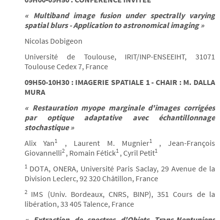
« Multiband image fusion under spectrally varying
spatial blurs - Application to astronomical imaging »
Nicolas Dobigeon
Université de Toulouse, IRIT/INP-ENSEEIHT, 31071
Toulouse Cedex 7, France
09H50-10H30 : IMAGERIE SPATIALE 1 - CHAIR : M. DALLA
MURA
« Restauration myope marginale d'images corrigées
par optique adaptative avec échantillonnage
stochastique »
1
1
Alix Yan
, Laurent M. Mugnier
, Jean-François
2
1
1
Giovannelli
, Romain Fétick
, Cyril Petit
1
DOTA, ONERA, Université Paris Saclay, 29 Avenue de la
Division Leclerc, 92 320 Châtillon, France
2
IMS (Univ. Bordeaux, CNRS, BINP), 351 Cours de la
libération, 33 405 Talence, France
« Extraction de spectres d'Objets Trans-Neptuniens