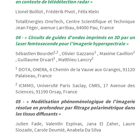
en contexte de télédétection radar »
Lionel Boillot , Frédérik Pivot , Félix Klein
TotalEnergies OneTech, Centre Scientifique et Technique
Jean Féger, avenue Larribau, 64000 Pau, France
04 - « Circuits de guides d'ondes imprimés en 3D par un
laser femtoseconde pour l'imagerie hyperspectrale »
1,2
1
2
Sébastien Bourdel
, Olivier Gazzano
, Maxime Cavillon
1
2
, Guillaume Druart
, Matthieu Lancry
1
DOTA, ONERA, 6 Chemin de la Vauve aux Granges, 91120
Palaiseau, France
2
ICMMO, Université Paris Saclay, CNRS, 17 Avenue des
Sciences, 91190 Orsay, France
05 - « Modèlisation phénoménologique de l'imagerie
résolue en profondeur par filtrage polarimétrique dans
les tissus diffusants »
Julien Fade, Valentin Espinas, Jana El Zaher, Laure
Siozade, Carole Deumié, Anabela Da Silva