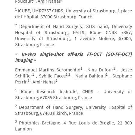
Foucault
, Amir Nahas
1
ICUBE, UMR7357 CNRS, University of Strasbourg, 1 place
de l'Hôpital, 67000 Strasbourg, France
2
Department of Hand Surgery, SOS hand, University
Hospital of Strasbourg, FMTS, ICube CNRS 7357,
University of Strasbourg, 1 avenue Molière, 67000,
Strasbourg, France
« In-vivo single-shot off-axis FF-OCT (SO-FF-OCT)
imaging »
1
1
Emmanuel Martins Seromenho
, Nina Dufour
, Jesse
1
1,2
1
Schiffler
, Sybille Facca
, Nadia Bahlouli
, Stephane
3
1
Perrin
, Amir Nahas
1
ICube Research Institute, CNRS - University of
Strasbourg, 67085 Strasbourg, France
2
Department of Hand Surgery, University Hospital of
Strasbourg, 67403 Illkirch, France
3
Photonics Bretagne, 4 Rue Louis de Broglie, 22 300
Lannion