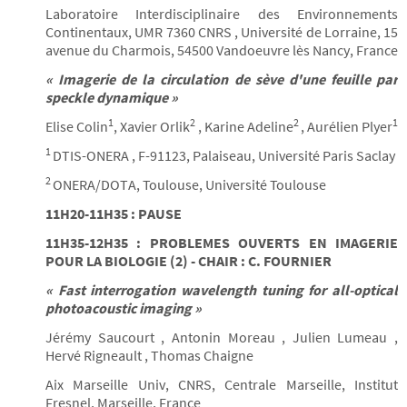
Laboratoire Interdisciplinaire des Environnements
Continentaux, UMR 7360 CNRS , Université de Lorraine, 15
avenue du Charmois, 54500 Vandoeuvre lès Nancy, France
« Imagerie de la circulation de sève d'une feuille par
speckle dynamique »
1
2
2
1
Elise Colin
, Xavier Orlik
, Karine Adeline
, Aurélien Plyer
1
DTIS-ONERA , F-91123, Palaiseau, Université Paris Saclay
2
ONERA/DOTA, Toulouse, Université Toulouse
11H20-11H35 : PAUSE
11H35-12H35 : PROBLEMES OUVERTS EN IMAGERIE
POUR LA BIOLOGIE (2) - CHAIR : C. FOURNIER
« Fast interrogation wavelength tuning for all-optical
photoacoustic imaging »
Jérémy Saucourt , Antonin Moreau , Julien Lumeau ,
Hervé Rigneault , Thomas Chaigne
Aix Marseille Univ, CNRS, Centrale Marseille, Institut
Fresnel, Marseille, France