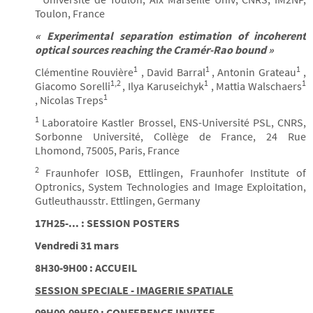
Toulon, France
« Experimental separation estimation of incoherent
optical sources reaching the Cramér-Rao bound »
1
1
1
Clémentine Rouvière
, David Barral
, Antonin Grateau
,
1,2
1
1
Giacomo Sorelli
, Ilya Karuseichyk
, Mattia Walschaers
1
, Nicolas Treps
1
Laboratoire Kastler Brossel, ENS-Université PSL, CNRS,
Sorbonne Université, Collège de France, 24 Rue
Lhomond, 75005, Paris, France
2
Fraunhofer IOSB, Ettlingen, Fraunhofer Institute of
Optronics, System Technologies and Image Exploitation,
Gutleuthausstr. Ettlingen, Germany
17H25-... : SESSION POSTERS
Vendredi 31 mars
8H30-9H00 : ACCUEIL
SESSION SPECIALE - IMAGERIE SPATIALE
09H00-09H50 : CONFERENCE INVITEE