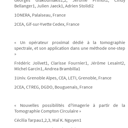
Georges Giakoumakis1,2, Jérôme Primot1, Cindy
Bellanger1, Julien Jaeck1, Adrien Stolidi2
1ONERA, Palaiseau, France
2CEA, Gif-sur-Yvette Cedex, France
« Un opérateur proximal dédié à la tomographie
spectrale, et son application dans une méthode one-step
»
Frédéric Jolivet1, Clarisse Fournier1, Jérôme Lesaint2,
Michel Garcin1, Andrea Brambilla1
1Univ. Grenoble Alpes, CEA, LETI, Grenoble, France
2CEA, CTREG, DGDO, Bouguenais, France
« Nouvelles possibilités d?imagerie à partir de la
Tomographie Compton Circulaire »
Cécilia Tarpau1,2,3, Maï K. Nguyen1