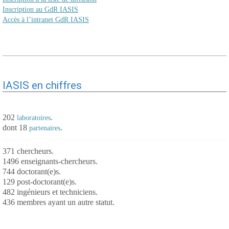
Inscription au GdR IASIS
Accès à l’intranet GdR IASIS
IASIS en chiffres
202
.
laboratoires
dont 18
.
partenaires
371 chercheurs.
1496 enseignants-chercheurs.
744 doctorant(e)s.
129 post-doctorant(e)s.
482 ingénieurs et techniciens.
436 membres ayant un autre statut.