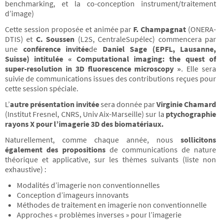
benchmarking, et la co-conception instrument/traitement
d’image)
Cette session proposée et animée par
F. Champagnat
(ONERA-
DTIS) et
C. Soussen
(L2S, CentraleSupélec) commencera par
une
conférence invitée
de
Daniel Sage (EPFL, Lausanne,
Suisse)
intitulée « Computational imaging: the quest of
super-resolution in 3D fluorescence microscopy »
. Elle sera
suivie de communications issues des contributions reçues pour
cette session spéciale.
L’
autre présentation invitée
sera donnée par
Virginie Chamard
(Institut Fresnel, CNRS, Univ Aix-Marseille) sur la
ptychographie
rayons X pour l’imagerie 3D des biomatériaux.
Naturellement, comme chaque année, nous
sollicitons
également des propositions
de communications de nature
théorique et applicative, sur les thèmes suivants (liste non
exhaustive) :
Modalités d’imagerie non conventionnelles
Conception d’imageurs innovants
Méthodes de traitement en imagerie non conventionnelle
Approches « problèmes inverses » pour l’imagerie