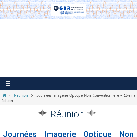
Passer
vers
le
contenu
Home
Réunion
Journées Imagerie Optique Non Conventionnelle – 15ième
édition
Réunion
Journées Imagerie Optique Non