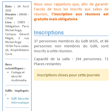
Nous vous rappelons que, afin de garantir
Date :
04 Avril
l'accès de tous les inscrits aux salles de
2025
réunion,
l'inscription aux réunions est
Horaire :
09h00 -
17h00
gratuite mais obligatoire
.
Lieu :
CNRS -
Délégation Paris
Michel-Ange,
Inscriptions
Campus Gérard
Mégié, 3 rue
37 personnes membres du GdR IASIS, et 86
Michel-Ange -
personnes non membres du GdR, sont
75794 Paris cedex
16, Amphithéatre
inscrits à cette réunion.
Curie
Capacité de la salle : 194 personnes. 71
Places restantes
Axes
scientifiques :
Codage et
Inscriptions closes pour cette journée
sécurité
multimedia
GdRs impliqués
:
GdR Sécurité
Informatique