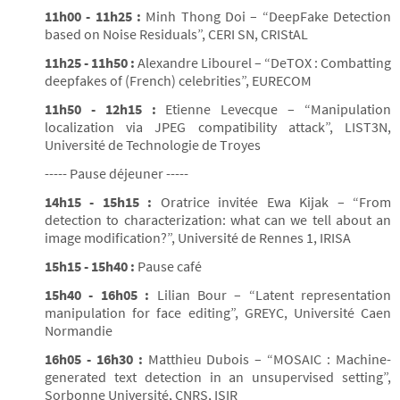
11h00 - 11h25 :
Minh Thong Doi – “DeepFake Detection
based on Noise Residuals”, CERI SN, CRIStAL
11h25 - 11h50 :
Alexandre Libourel – “DeTOX : Combatting
deepfakes of (French) celebrities”, EURECOM
11h50 - 12h15 :
Etienne Levecque – “Manipulation
localization via JPEG compatibility attack”, LIST3N,
Université de Technologie de Troyes
----- Pause déjeuner -----
14h15 - 15h15 :
Oratrice invitée Ewa Kijak – “From
detection to characterization: what can we tell about an
image modification?”, Université de Rennes 1, IRISA
15h15 - 15h40 :
Pause café
15h40 - 16h05 :
Lilian Bour – “Latent representation
manipulation for face editing”, GREYC, Université Caen
Normandie
16h05 - 16h30 :
Matthieu Dubois – “MOSAIC : Machine-
generated text detection in an unsupervised setting”,
Sorbonne Université, CNRS, ISIR