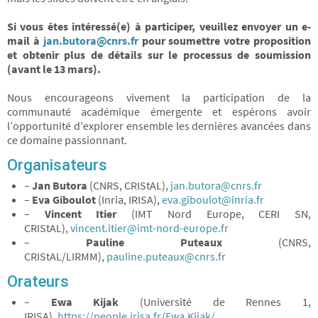
Si vous êtes intéressé(e) à participer, veuillez envoyer un e-
mail à
jan.butora@cnrs.fr
pour soumettre votre proposition
et obtenir plus de détails sur le processus de soumission
(avant le 13 mars).
Nous encourageons vivement la participation de la
communauté académique émergente et espérons avoir
l’opportunité d’explorer ensemble les dernières avancées dans
ce domaine passionnant.
Organisateurs
–
Jan Butora
(CNRS, CRIStAL),
jan.butora@cnrs.fr
–
Eva Giboulot
(Inria, IRISA),
eva.giboulot@inria.fr
–
Vincent Itier
(IMT Nord Europe, CERI SN,
CRIStAL),
vincent.itier@imt-nord-europe.fr
–
Pauline Puteaux
(CNRS,
CRIStAL/LIRMM),
pauline.puteaux@cnrs.fr
Orateurs
–
Ewa Kijak
(Université de Rennes 1,
IRISA),
https://people.irisa.fr/Ewa.Kijak/