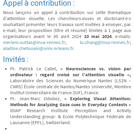
Appel à contribution :
Nous lançons un appel à contribution sur cette thématique
d’attention visuelle. Les chercheurs.euses et doctorant·e·s
souhaitant présenter leurs travaux sont invitées à envoyer, par
e-mail, leur proposition (titre et résumé) limitée à 1 page aux
organisateurs avant le 30 avril 2024
10 mai 2024
. e-mails:
meriem.outtas@insa-rennes.fr
;
lu.zhang@insa-rennes.fr
;
aladine.chetouani@univ-orleans.fr
.
Invités :
Pr. Patrick Le Callet,
« Neurosciences vs. vision par
ordinateur : regard croisé sur l’attention visuelle »,
Laboratoire des Sciences du Numérique Nantes (LS2N –
CNRS) École centrale de Nantes/Nantes Université, Membre
Institut Universitaire de France (IUF), France.
Pr. Jean-Marc Odobez,
« Exploring Visual Attention:
Methods for Analyzing Gaze cues in Everyday Contexts »
IDIAP Research Institute -Perception and Activity
Understanding group- & Ecole Polytechnique Fédérale de
Lausanne (EPFL), Switzerland.