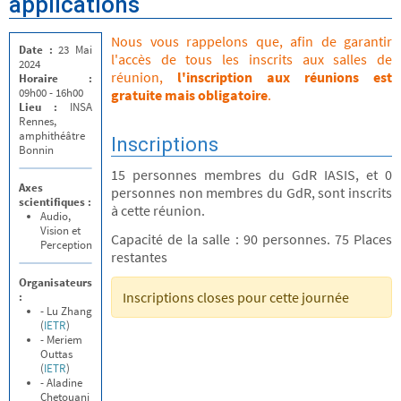
applications
Nous vous rappelons que, afin de garantir
Date :
23 Mai
l'accès de tous les inscrits aux salles de
2024
réunion,
l'inscription aux réunions est
Horaire :
09h00 - 16h00
gratuite mais obligatoire
.
Lieu :
INSA
Rennes,
amphithéâtre
Inscriptions
Bonnin
15 personnes membres du GdR IASIS, et 0
Axes
personnes non membres du GdR, sont inscrits
scientifiques :
à cette réunion.
Audio,
Vision et
Capacité de la salle : 90 personnes. 75 Places
Perception
restantes
Organisateurs
Inscriptions closes pour cette journée
:
- Lu Zhang
(
IETR
)
- Meriem
Outtas
(
IETR
)
- Aladine
Chetouani