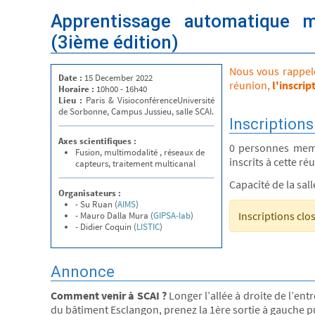
Apprentissage automatique m
(3ième édition)
Nous vous rappelon
Date :
15 December 2022
réunion,
l'inscrip
Horaire :
10h00 - 16h40
Lieu :
Paris & VisioconférenceUniversité
de Sorbonne, Campus Jussieu, salle SCAI.
Inscriptions
Axes scientifiques :
0 personnes mem
Fusion, multimodalité , réseaux de
inscrits à cette ré
capteurs, traitement multicanal
Capacité de la sal
Organisateurs :
- Su Ruan (
AIMS
)
Inscriptions clo
- Mauro Dalla Mura (
GIPSA-lab
)
- Didier Coquin (
LISTIC
)
Annonce
Comment venir à SCAI ?
Longer l’allée à droite de l’ent
du bâtiment Esclangon, prenez la 1ère sortie à gauche pui