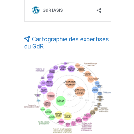
Cartographie des expertises
du GdR
Expertises du GdR - cartographie par Axes
- 19/09/2025