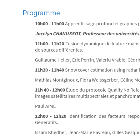
Programme
10h00 - 11h00
Apprentissage profond et graphes p
Jocelyn CHANUSSOT, Professeur des universités
11h00 - 11h20
Fusion dynamique de feature maps 
de sources différentes.
Guillaume Heller, Eric Perrin, Valeriu Vrabie, Cé
11h20 - 11h40
Snow cover estimation using radar 
Mathias Montginoux, Flora Weissgerber, Céline Mo
11h 40 - 12h00
Étude du protocole Quality No Refer
images satellitaires multispectrales et panchrom
Paul AIMÉ
12h00 - 12h20
Identification des facteurs resp
Génératifs.
Issam Khedher, Jean-Marie Favreau, Gilles Gesqui