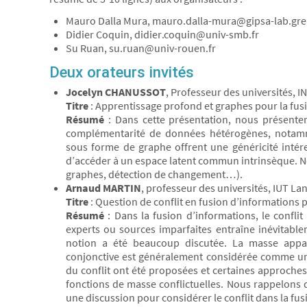
Mauro Dalla Mura, mauro.dalla-mura@gipsa-lab.gre
Didier Coquin, didier.coquin@univ-smb.fr
Su Ruan, su.ruan@univ-rouen.fr
Deux orateurs invités
Jocelyn CHANUSSOT
, Professeur des universités, I
Titre
: Apprentissage profond et graphes pour la fus
Résumé
: Dans cette présentation, nous présente
complémentarité de données hétérogènes, notamment
sous forme de graphe offrent une généricité inté
d’accéder à un espace latent commun intrinsèque. N
graphes, détection de changement…).
Arnaud MARTIN
, professeur des universités, IUT La
Titre
: Question de conflit en fusion d’informations p
Résumé
: Dans la fusion d’informations, le confli
experts ou sources imparfaites entraîne inévitable
notion a été beaucoup discutée. La masse appar
conjonctive est généralement considérée comme un c
du conflit ont été proposées et certaines approches
fonctions de masse conflictuelles. Nous rappelons 
une discussion pour considérer le conflit dans la fus