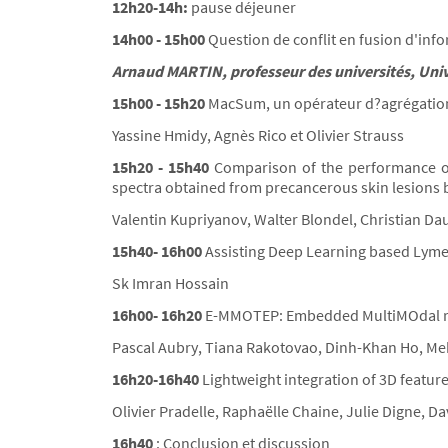
12h20-14h:
pause déjeuner
14h00 - 15h00
Question de conflit en fusion d'info
Arnaud MARTIN, professeur des universités, Univ
15h00 - 15h20
MacSum, un opérateur d?agrégation
Yassine Hmidy, Agnès Rico et Olivier Strauss
15h20 - 15h40
Comparison of the performance of 
spectra obtained from precancerous skin lesions 
Valentin Kupriyanov, Walter Blondel, Christian D
15h40- 16h00
Assisting Deep Learning based Lyme D
Sk Imran Hossain
16h00- 16h20
E-MMOTEP: Embedded MultiMOdal re
Pascal Aubry, Tiana Rakotovao, Dinh-Khan Ho, Me
16h20-16h40
Lightweight integration of 3D featu
Olivier Pradelle, Raphaëlle Chaine, Julie Digne, 
16h40
: Conclusion et discussion