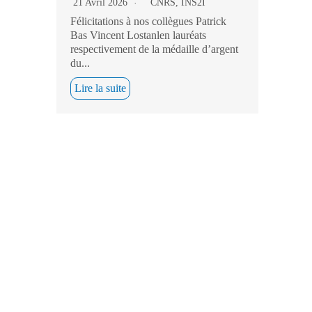
21 Avril 2026
CNRS
,
INS2I
Félicitations à nos collègues Patrick
Bas Vincent Lostanlen lauréats
respectivement de la médaille d’argent
du...
Lire la suite