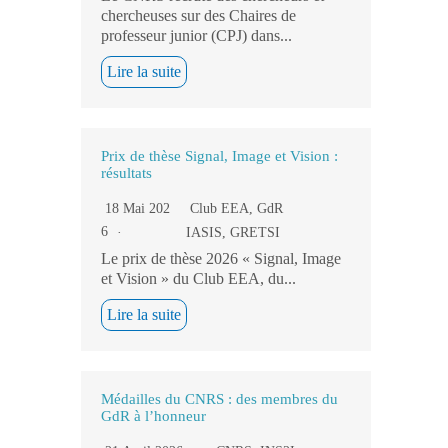
chercheuses sur des Chaires de
professeur junior (CPJ) dans...
Lire la suite
Prix de thèse Signal, Image et Vision :
résultats
18 Mai 202
Club EEA
,
GdR
6
IASIS
,
GRETSI
Le prix de thèse 2026 « Signal, Image
et Vision » du Club EEA, du...
Lire la suite
Médailles du CNRS : des membres du
GdR à l’honneur