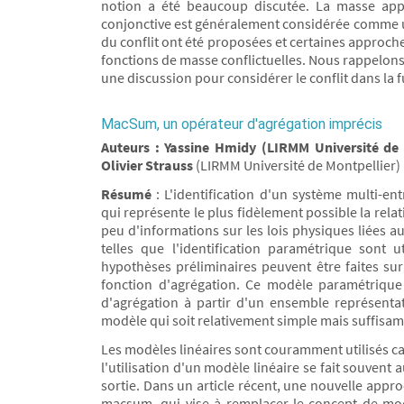
notion a été beaucoup discutée. La masse appa
conjonctive est généralement considérée comme un 
du conflit ont été proposées et certaines approche
fonctions de masse conflictuelles. Nous rappelons
une discussion pour considérer le conflit dans la 
MacSum, un opérateur d'agrégation imprécis
Auteurs : Yassine Hmidy (LIRMM Université de 
Olivier Strauss
(LIRMM Université de Montpellier)
Résumé
: L'identification d'un système multi-e
qui représente le plus fidèlement possible la rela
peu d'informations sur les lois physiques liées 
telles que l'identification paramétrique sont 
hypothèses préliminaires peuvent être faites s
fonction d'agrégation. Ce modèle paramétrique 
d'agrégation à partir d'un ensemble représentat
modèle qui soit relativement simple mais suffisam
Les modèles linéaires sont couramment utilisés ca
l'utilisation d'un modèle linéaire se fait souvent 
sortie. Dans un article récent, une nouvelle app
macsum, qui vise à remplacer le concept de mod