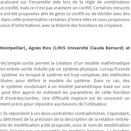
raissant sur l'ensemble vide lors de la règle de combinaison
conflit, mais ce n'est pas vraiment un conflit. Certaines mesures
s ont été proposées afin de gérer ce conflit ou de décider avec des
 dans cette présentation certaines d'entre elles et nous proposons
fusion d'informations avec la théorie des fonctions de croyance.
Montpellier), Agnès Rico (LIRIS Université Claude Bernard) et
ntrée/simple-sortie permet la création d'un modèle mathématique
tion entrée-sortie induite par un système physique. Lorsqu'il existe
au système ou lorsque le système est trop complexe, des méthodes
utilisées pour définir le modèle du système. Dans ce cas, des
ur le système conduisant à un modèle paramétrique basé sur une
peut être appris en estimant les paramètres de cette fonction
if d'entrées/sorties. Une difficulté majeure est de concevoir un
ment précis pour répondre aux besoins de l'utilisateur.
r ils répondent à ces deux contraintes contradictoires. Cependant,
au détriment de la précision de la description de la relation entrée-
roche de modélisation a été proposée, sous le nom de modélisation
èle linéaire par un ensemble de modèles linéaires. La fonction