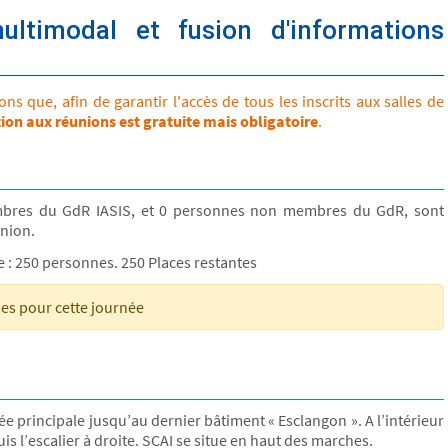
ultimodal et fusion d'informations
s que, afin de garantir l'accès de tous les inscrits aux salles de
tion aux réunions est gratuite mais obligatoire
.
bres du GdR IASIS, et 0 personnes non membres du GdR, sont
union.
le : 250 personnes. 250 Places restantes
ses pour cette journée
rée principale jusqu’au dernier bâtiment « Esclangon ». A l’intérieur
s l’escalier à droite. SCAI se situe en haut des marches.