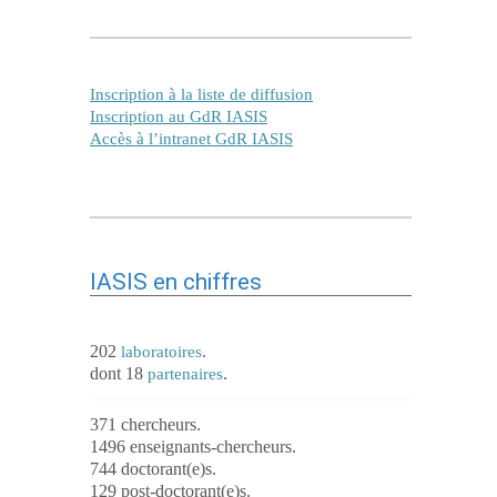
Inscription à la liste de diffusion
Inscription au GdR IASIS
Accès à l’intranet GdR IASIS
IASIS en chiffres
202
.
laboratoires
dont 18
.
partenaires
371 chercheurs.
1496 enseignants-chercheurs.
744 doctorant(e)s.
129 post-doctorant(e)s.