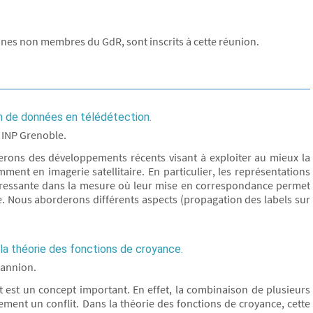
es non membres du GdR, sont inscrits à cette réunion.
n de données en télédétection.
, INP Grenoble.
erons des développements récents visant à exploiter au mieux la
nt en imagerie satellitaire. En particulier, les représentations
téressante dans la mesure où leur mise en correspondance permet
. Nous aborderons différents aspects (propagation des labels sur
 la théorie des fonctions de croyance.
Lannion.
it est un concept important. En effet, la combinaison de plusieurs
ement un conflit. Dans la théorie des fonctions de croyance, cette