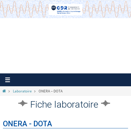
Passer
vers
le
contenu
Home
Laboratoire
ONERA – DOTA
Fiche laboratoire
ONERA - DOTA