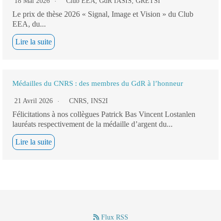
18 Mai 2026
Club EEA
,
GdR IASIS
,
GRETSI
Le prix de thèse 2026 « Signal, Image et Vision » du Club
EEA, du...
Lire la suite
Médailles du CNRS : des membres du GdR à l’honneur
21 Avril 2026
CNRS
,
INS2I
Félicitations à nos collègues Patrick Bas Vincent Lostanlen
lauréats respectivement de la médaille d’argent du...
Lire la suite
Flux RSS