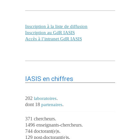
Inscription à la liste de diffusion
Inscription au GdR IASIS
Accès à l’intranet GdR IASIS
IASIS en chiffres
202
.
laboratoires
dont 18
.
partenaires
371 chercheurs.
1496 enseignants-chercheurs.
744 doctorant(e)s.
129 post-doctorant(e)s.