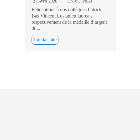
21 Avril 2026
CNRS
,
INS2I
Félicitations à nos collègues Patrick
Bas Vincent Lostanlen lauréats
respectivement de la médaille d’argent
du...
Lire la suite