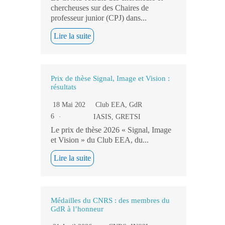
chercheuses sur des Chaires de
professeur junior (CPJ) dans...
Lire la suite
Prix de thèse Signal, Image et Vision :
résultats
18 Mai 202
Club EEA
,
GdR
6
IASIS
,
GRETSI
Le prix de thèse 2026 « Signal, Image
et Vision » du Club EEA, du...
Lire la suite
Médailles du CNRS : des membres du
GdR à l’honneur