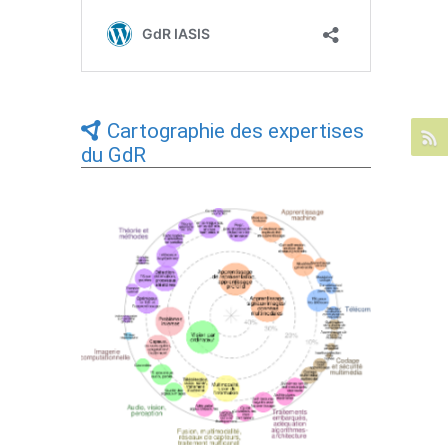
Cartographie des expertises
du GdR
Expertises du GdR - cartographie par Axes
- 19/09/2025