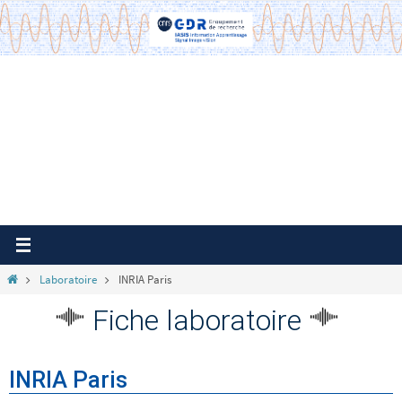
Passer
vers
le
contenu
Home
Laboratoire
INRIA Paris
Fiche laboratoire
INRIA Paris