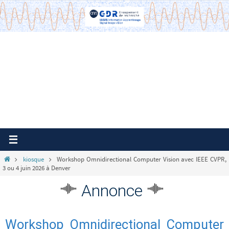
Passer
vers
le
contenu
Home
kiosque
Workshop Omnidirectional Computer Vision avec IEEE CVPR,
3 ou 4 juin 2026 à Denver
Annonce
Workshop Omnidirectional Computer