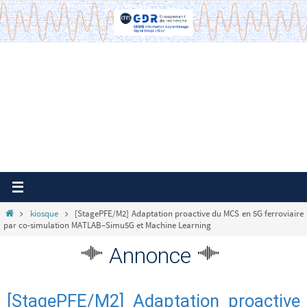
Passer
vers
le
contenu
Home
kiosque
[StagePFE/M2] Adaptation proactive du MCS en 5G ferroviaire
par co-simulation MATLAB–Simu5G et Machine Learning
Annonce
[StagePFE/M2] Adaptation proactive