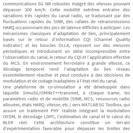
communications 5G NR robustes malgré des vitesses pouvant
dépasser 300 km/h. Cette mobilité extrême entraîne des
variations très rapides du canal radio, se traduisant par des
fluctuations rapides du SINR, des rafales de retransmissions
HARQ occasionnant des pics de latence difficiles à anticiper. Les
mécanismes classiques d’adaptation de lien, principalement
basés sur le retour d’information CQI (Channel Quality
Indicator) et les boucles OLLA, reposent sur des mesures
périodiques et introduisent un délai incompressible entre
l’observation du canal, le retour du CQI et l’application effective
du MCS. En environnement ferroviaire à grande vitesse, ce
décalage temporel rend l’adaptation du lien réseau
essentiellement réactive et peut conduire à des décisions de
modulation et de codage inadaptées à l’état réel du canal.
Une plateforme de co-simulation a été développée dans
laquelle Simu5G/OMNeT++transmet, à chaque trame, les
paramètres radio et de mobilité (SINR, MCS, ressources radio
allouées, états HARQ, vitesse, etc.) vers MATLAB 5G Toolbox, qui
assure un traitement PHY réaliste intégrant la modulation
OFDM, le décodage LDPC, l’estimation de canal et le calcul du
BLER réel. Cette architecture constitue un terrain
d’expérimentation favorable pour dépasser les limites des