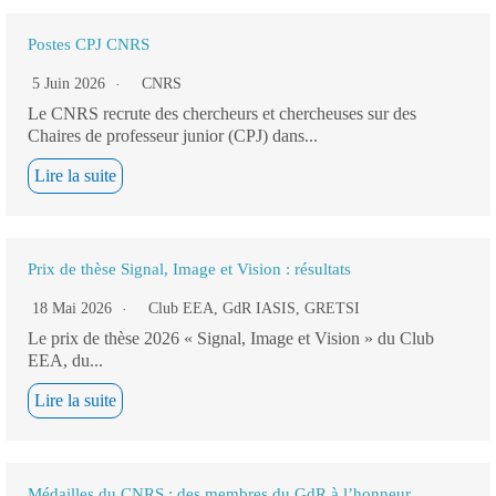
Postes CPJ CNRS
5 Juin 2026
CNRS
Le CNRS recrute des chercheurs et chercheuses sur des
Chaires de professeur junior (CPJ) dans...
Lire la suite
Prix de thèse Signal, Image et Vision : résultats
18 Mai 2026
Club EEA
,
GdR IASIS
,
GRETSI
Le prix de thèse 2026 « Signal, Image et Vision » du Club
EEA, du...
Lire la suite
Médailles du CNRS : des membres du GdR à l’honneur