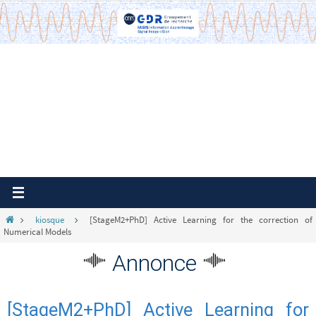
Passer
vers
le
contenu
Home
kiosque
[StageM2+PhD] Active Learning for the correction of
Numerical Models
Annonce
[StageM2+PhD] Active Learning for