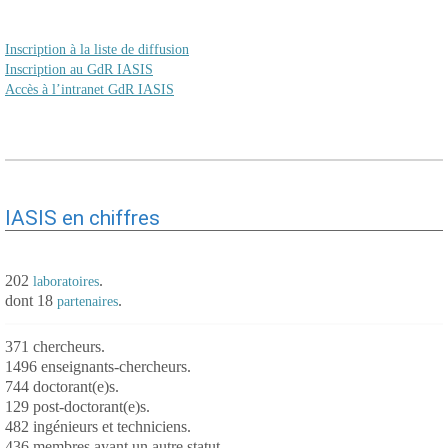
Inscription à la liste de diffusion
Inscription au GdR IASIS
Accès à l’intranet GdR IASIS
IASIS en chiffres
202
.
laboratoires
dont 18
.
partenaires
371 chercheurs.
1496 enseignants-chercheurs.
744 doctorant(e)s.
129 post-doctorant(e)s.
482 ingénieurs et techniciens.
436 membres ayant un autre statut.