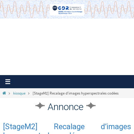
Passer
vers
le
contenu
Home
kiosque
[StageM2] Recalage d’images hyperspectrales codées
Annonce
[StageM2] Recalage d’images