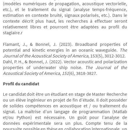
(modèles numériques de propagation, acoustique vectorielle,
etc.), et le traitement du signal (analyse temps-fréquence,
estimation en contexte bruité, signaux polarisés, etc.). Dans le
contexte décrit plus haut, les recherches à effectuer seront
relativement libres et pourront être adaptées au profil du
stagiaire.r
Flamant, J., & Bonnel, J. (2023). Broadband properties of
potential and kinetic energies in an oceanic waveguide.
The
Journal of the Acoustical Society of America
, 153(5), 3012-3012.
Dahl, P. H., & Bonnel, J. (2022). Vector acoustic and polarization
properties of underwater ship noise.
The Journal of the
Acoustical Society of America
,
151
(6), 3818-3827.
Profil du candidat
Le candidat doit être un étudiant en stage de Master Recherche
ou un élève ingénieur en projet de fin d’étude. Il doit posséder
de solides compétences en acoustique et / ou traitement du
signal. La maîtrise d’un langage de programmation (Matlab
et/ou Python) est nécessaire. Un goût pour l’analyse de
données expérimentale sera un plus. Compte tenu de la
poursuite possible en thèse en collaboration internationale, un