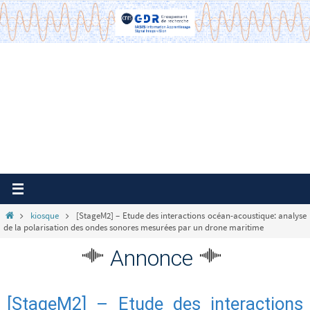
Passer
vers
le
contenu
Home
kiosque
[StageM2] – Etude des interactions océan-acoustique: analyse
de la polarisation des ondes sonores mesurées par un drone maritime
Annonce
[StageM2] – Etude des interactions