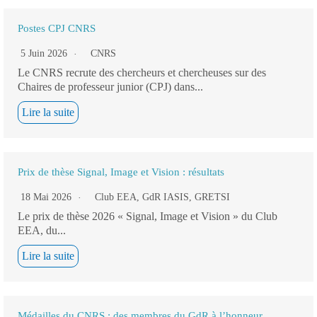
Postes CPJ CNRS
5 Juin 2026
CNRS
Le CNRS recrute des chercheurs et chercheuses sur des
Chaires de professeur junior (CPJ) dans...
Lire la suite
Prix de thèse Signal, Image et Vision : résultats
18 Mai 2026
Club EEA
,
GdR IASIS
,
GRETSI
Le prix de thèse 2026 « Signal, Image et Vision » du Club
EEA, du...
Lire la suite
Médailles du CNRS : des membres du GdR à l’honneur