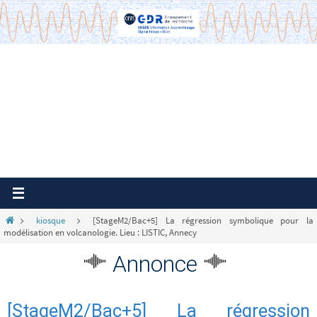
Passer
vers
le
contenu
Home
kiosque
[StageM2/Bac+5] La régression symbolique pour la
modélisation en volcanologie. Lieu : LISTIC, Annecy
Annonce
[StageM2/Bac+5] La régression