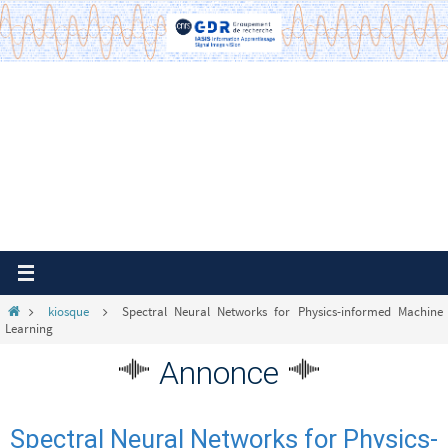
Passer
vers
le
contenu
Home
kiosque
Spectral Neural Networks for Physics-informed Machine
Learning
Annonce
Spectral Neural Networks for Physics-